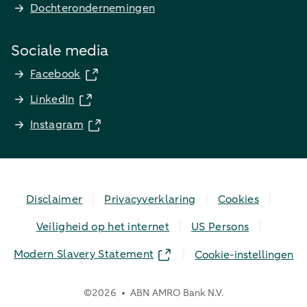
Dochterondernemingen
Sociale media
Facebook
LinkedIn
Instagram
Disclaimer
Privacyverklaring
Cookies
Veiligheid op het internet
US Persons
Modern Slavery Statement
Cookie-instellingen
©
2026
ABN AMRO Bank N.V.