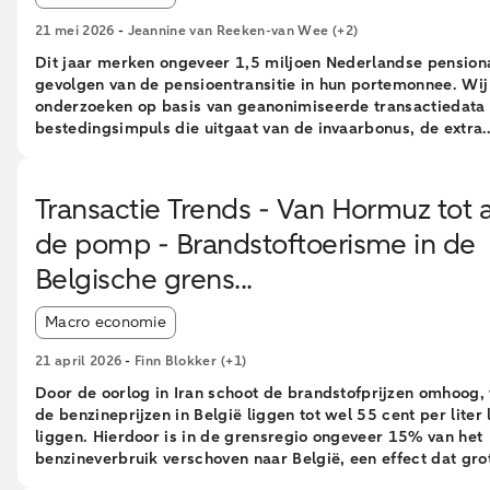
21 mei 2026
-
Jeannine van Reeken-van Wee
(+2)
Dit jaar merken ongeveer 1,5 miljoen Nederlandse pension
gevolgen van de pensioentransitie in hun portemonnee. Wij
onderzoeken op basis van geanonimiseerde transactiedata
bestedingsimpuls die uitgaat van de invaarbonus, de extra
pensioenindexatie door de overgang naar het nieuwe
pensioenstelsel. Pensionado’s geven gemiddeld slechts 22
extra euro pensioeninkomen uit. Dit percentage zakt bij ho
Transactie Trends - Van Hormuz tot 
leeftijden. Pensionado’s met lagere inkomens, of met weini
de pomp - Brandstoftoerisme in de
financiële buffers geven juist een groter deel van het extr
uit. Ondanks de procentueel kleine effecten betekent de h
Belgische grens...
de invaarbonus samen met een aanzienlijk aantal ouderen 
steeds een steuntje in de rug voor de Nederlandse economi
Article tags:
Macro economie
21 april 2026
-
Finn Blokker
(+1)
Door de oorlog in Iran schoot de brandstofprijzen omhoog, 
de benzineprijzen in België liggen tot wel 55 cent per liter 
liggen. Hierdoor is in de grensregio ongeveer 15% van het
benzineverbruik verschoven naar België, een effect dat gro
wordt veroorzaakt door een minderheid/kleine groep huis