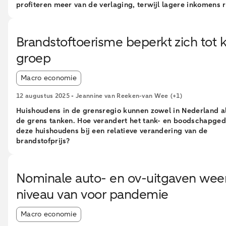
profiteren meer van de verlaging, terwijl lagere inkomens r
meer van hun inkomen aan brandstof uitgeven. Verdere
koopkrachtsteun kan op kritiek rekenen vanuit internationa
organisaties; deze middelen hadden ook gebruikt kunnen 
Brandstoftoerisme beperkt zich tot k
voor structurele aanpassingen van de economie. Mocht de 
groep
toch koopkrachtsteun willen bieden, verdient het de voorke
een structurele en voorspelbare manier te doen.
Article tags:
Macro economie
12 augustus 2025
-
Jeannine van Reeken-van Wee
(+1)
Huishoudens in de grensregio kunnen zowel in Nederland a
de grens tanken. Hoe verandert het tank- en boodschapge
deze huishoudens bij een relatieve verandering van de
brandstofprijs?
Nominale auto- en ov-uitgaven wee
niveau van voor pandemie
Article tags:
Macro economie