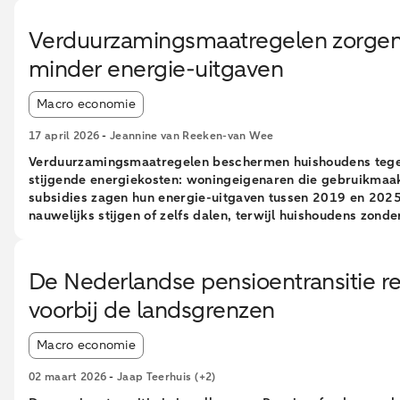
Dit effect blijft constant voor huishoudens t/m 30 kilomete
grens. Ook tankstations iets verder weg omzet kunnen verl
Verduurzamingsmaatregelen zorgen
Tegelijkertijd blijft het landelijke verlies aan accijnsinkoms
minder energie-uitgaven
de overheid beperkt.
Article tags:
Macro economie
17 april 2026
-
Jeannine van Reeken-van Wee
Verduurzamingsmaatregelen beschermen huishoudens teg
stijgende energiekosten: woningeigenaren die gebruikmaa
subsidies zagen hun energie-uitgaven tussen 2019 en 202
nauwelijks stijgen of zelfs dalen, terwijl huishoudens zonde
subsidie gemiddeld 24 procent meer gingen betalen. Dit bli
een analyse van geanonimiseerde en geaggregeerde
transactiegegevens.
De Nederlandse pensioentransitie re
voorbij de landsgrenzen
Article tags:
Macro economie
02 maart 2026
-
Jaap Teerhuis
(+2)