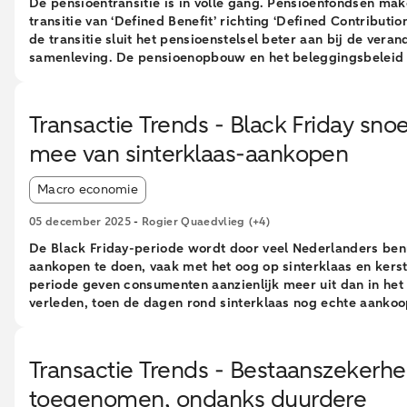
De pensioentransitie is in volle gang. Pensioenfondsen ma
transitie van ‘Defined Benefit’ richting ‘Defined Contributio
de transitie sluit het pensioenstelsel beter aan bij de vera
samenleving. De pensioenopbouw en het beleggingsbeleid
individueler, en de link tussen beleggingsresultaten en pen
wordt sterker. De gunstige marktcondities zorgen voor ho
dekkingsgraden, waardoor de transitie op een ideaal mom
Transactie Trends - Black Friday sno
plaatsvindt en een aanzienlijke “invaarbonus” voor deelnem
mee van sinterklaas-aankopen
mogelijk maakt. Door de omvang van de pensioensector, m
1700 mrd aan vermogen, en de wijzigingen in het beleggin
Article tags:
heeft de transitie ook gevolgen voor financiële markten.
Macro economie
05 december 2025
-
Rogier Quaedvlieg
(+4)
De Black Friday-periode wordt door veel Nederlanders be
aankopen te doen, vaak met het oog op sinterklaas en kerst
periode geven consumenten aanzienlijk meer uit dan in het
verleden, toen de dagen rond sinterklaas nog echte aanko
waren. Om piekdrukte te voorkomen, starten meer retailer
eerder in november met het doen van aanbiedingen, waarbi
klant vooral via internet wordt gelokt.
Transactie Trends - Bestaanszekerhe
toegenomen, ondanks duurdere