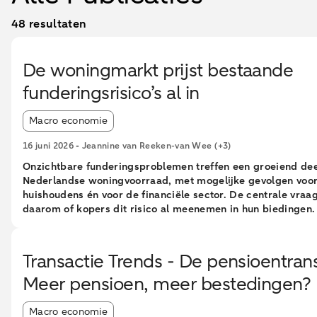
48 resultaten
De woningmarkt prijst bestaande
funderingsrisico’s al in
Article tags:
Macro economie
16 juni 2026
-
Jeannine van Reeken-van Wee
(+3)
Onzichtbare funderingsproblemen treffen een groeiend dee
Nederlandse woningvoorraad, met mogelijke gevolgen voo
huishoudens én voor de financiële sector. De centrale vraag
daarom of kopers dit risico al meenemen in hun biedingen.
funderingsrisico’s nog onvoldoende zijn ingeprijsd, kan late
bewustwording immers leiden tot neerwaartse prijscorrect
woningmarkt.
Transactie Trends - De pensioentransi
Meer pensioen, meer bestedingen?
Article tags:
Macro economie