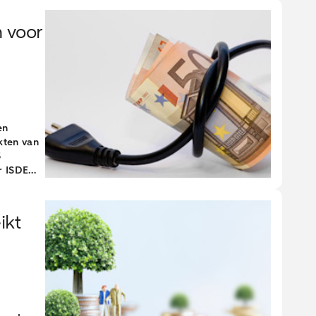
r van de
iezen.
 voor
ten voor
en
kten van
5
r ISDE
jkt uit
ikt