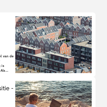
l van de
r
 is
 Als
re
ies op de
tie -