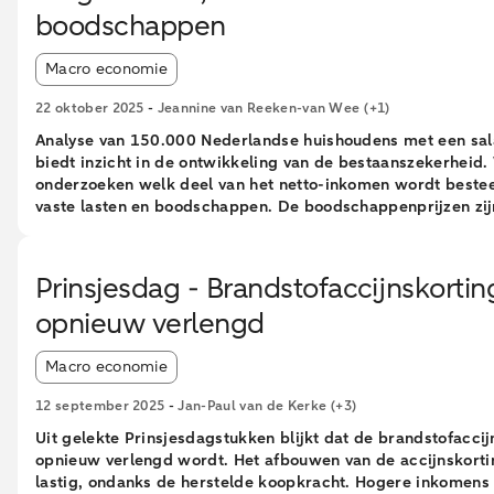
boodschappen
Article tags:
Macro economie
22 oktober 2025
-
Jeannine van Reeken-van Wee
(+1)
Analyse van 150.000 Nederlandse huishoudens met een sal
biedt inzicht in de ontwikkeling van de bestaanszekerheid.
onderzoeken welk deel van het netto-inkomen wordt beste
vaste lasten en boodschappen. De boodschappenprijzen zijn
toegenomen; huishoudens geven er dan ook een groter bed
uit dan 7 jaar geleden. Toch neemt de bestaanszekerheid t
omdat de inkomens sterker zijn gestegen dan de vaste last
Prinsjesdag - Brandstofaccijnskortin
boodschappen. Het percentage huishoudens dat een groot 
opnieuw verlengd
het inkomen kwijt is aan vaste lasten en boodschappen is
afgenomen.
Article tags:
Macro economie
12 september 2025
-
Jan-Paul van de Kerke
(+3)
Uit gelekte Prinsjesdagstukken blijkt dat de brandstofaccij
opnieuw verlengd wordt. Het afbouwen van de accijnskortin
lastig, ondanks de herstelde koopkracht. Hogere inkomens