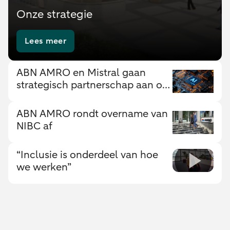
Onze strategie
Lees meer
ABN AMRO en Mistral gaan
strategisch partnerschap aan om
Europese AI-innovatie te
versterken
ABN AMRO rondt overname van
NIBC af
“Inclusie is onderdeel van hoe
we werken”