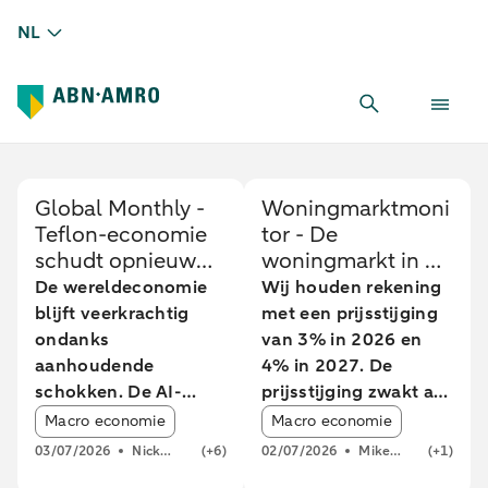
NL
Global Monthly -
Woningmarktmoni
Teflon-economie
tor - De
schudt opnieuw
woningmarkt in de
een schok van zich
greep van hogere
De wereldeconomie
Wij houden rekening
af
rente
blijft veerkrachtig
met een prijsstijging
ondanks
van 3% in 2026 en
aanhoudende
4% in 2027. De
schokken. De AI-
prijsstijging zwakt af
Article tags:
Article tags:
hausse, defensie-
doordat de
Macro economie
Macro economie
uitgaven en de
hypotheekrente is
03/07/2026
Nick
(+6)
02/07/2026
Mike
(+1)
energietransitie – het
gestegen. De groei
Kounis
Langen