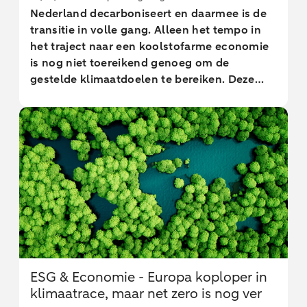
investeringen in opslag, netwerken en
Nederland decarboniseert en daarmee is de
flexibele infrastructuur tot gevolg om
transitie in volle gang. Alleen het tempo in
daarmee een veerkrachtig energiesysteem te
het traject naar een koolstofarme economie
realiseren.
is nog niet toereikend genoeg om de
gestelde klimaatdoelen te bereiken. Deze
analyse laat de achterstand zien en gaat in
op de achtergronden daarvan. Wij zien onder
andere dat de initiatieven tot decarboniseren
talrijk zijn en dat er inmiddels veel best
practices zijn aan te wijzen. Maar de
sectoren die verantwoordelijk zijn voor het
grootste deel uitstoot van broeikasgassen –
de energie-intensieve sectoren die onder het
EU emissiehandelsysteem vallen (EU ETS) –
staan nog steeds voor een grote uitdaging
om koolstofarm te worden. De
ESG & Economie - Europa koploper in
decarbonisatieoplossingen liggen voor veel
klimaatrace, maar net zero is nog ver
bedrijven in sectoren vaak binnen