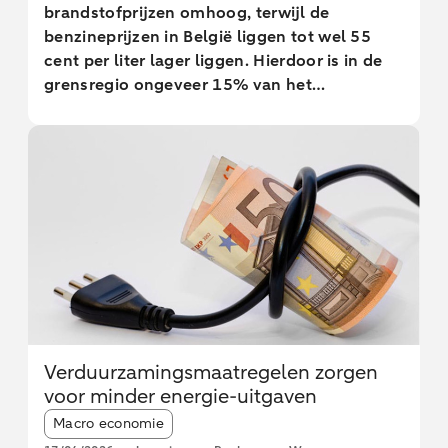
brandstofprijzen omhoog, terwijl de
benzineprijzen in België liggen tot wel 55
cent per liter lager liggen. Hierdoor is in de
grensregio ongeveer 15% van het
benzineverbruik verschoven naar België, een
effect dat grotendeels wordt veroorzaakt
door een minderheid/kleine groep
huishoudens. Dit effect blijft constant voor
huishoudens t/m 30 kilometer van de grens.
Ook tankstations iets verder weg omzet
kunnen verliezen. Tegelijkertijd blijft het
landelijke verlies aan accijnsinkomsten voor
de overheid beperkt.
Verduurzamingsmaatregelen zorgen
voor minder energie-uitgaven
Article tags:
Macro economie