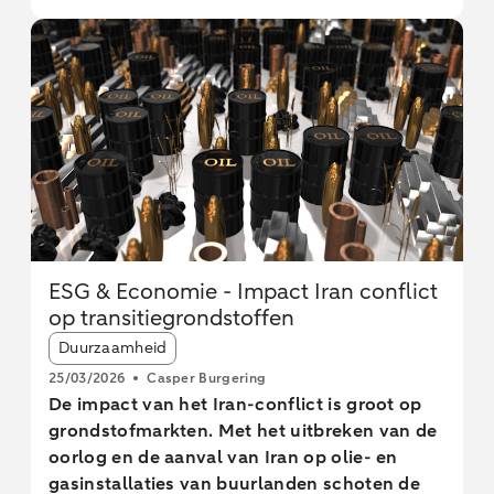
vergroot de kwetsbaarheid van de EU voor
verstoringen in toeleveringsketens. De EU wil
tegen 2030 meer mijnbouw, verwerking en
recycling realiseren, maar lange
doorlooptijden en hoge kosten maken het
behalen van deze doelen onzeker. Nederland
speelt een centrale rol in de EU-handel van
kritieke grondstoffen, vooral door de
doorvoer via havens, zonder grote
toegevoegde waarde. De EU kampt met
technologische en economische uitdagingen
ESG & Economie - Impact Iran conflict
om kritieke materialen effectief te recyclen,
op transitiegrondstoffen
vooral zeldzame aardmetalen.
Article tags:
Duurzaamheid
25/03/2026
Casper Burgering
De impact van het Iran-conflict is groot op
grondstofmarkten. Met het uitbreken van de
oorlog en de aanval van Iran op olie- en
gasinstallaties van buurlanden schoten de