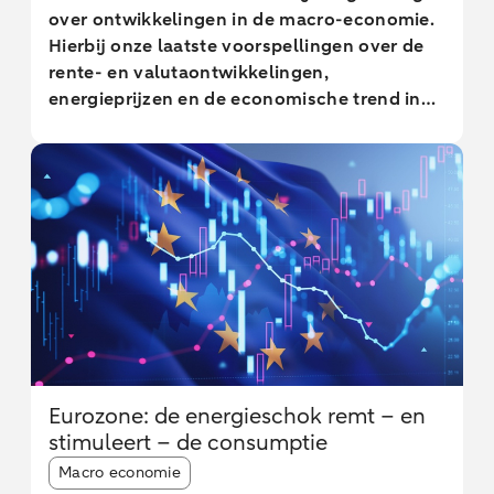
over ontwikkelingen in de macro-economie.
Hierbij onze laatste voorspellingen over de
rente- en valutaontwikkelingen,
energieprijzen en de economische trend in
ontwikkelde en opkomende markten.
Eurozone: de energieschok remt – en
stimuleert – de consumptie
Article tags:
Macro economie