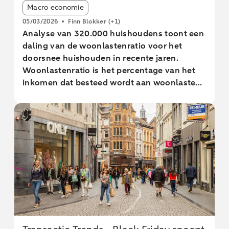
Article tags:
Macro economie
05/03/2026
Finn Blokker
(+1)
Analyse van 320.000 huishoudens toont een
daling van de woonlastenratio voor het
doorsnee huishouden in recente jaren.
Woonlastenratio is het percentage van het
inkomen dat besteed wordt aan woonlasten.
Kopers hebben doorgaans een lagere
woonlastenratio; vrije sector- en sociale
huurders zitten op vergelijkbare niveaus.
Jongere kopers en vrije huurders hebben
vergelijkbare inkomsten en woonlasten.
Woonlastenratio van jongere kopers is
gestegen door hypotheekrenteaftrek en
beperkte koopmogelijkheden voor lagere
inkomens. Huurtoeslag essentieel voor groot
deel van ontvangers voorkomt dat
huishoudens meer dan de helft van hun