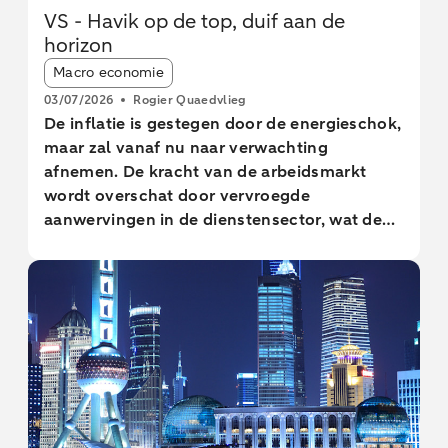
VS - Havik op de top, duif aan de
horizon
Article tags:
Macro economie
03/07/2026
Rogier Quaedvlieg
De inflatie is gestegen door de energieschok,
maar zal vanaf nu naar verwachting
afnemen. De kracht van de arbeidsmarkt
wordt overschat door vervroegde
aanwervingen in de dienstensector, wat de
banengroei in het derde kwartaal drukt.