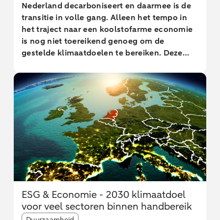
Nederland decarboniseert en daarmee is de
transitie in volle gang. Alleen het tempo in
het traject naar een koolstofarme economie
is nog niet toereikend genoeg om de
gestelde klimaatdoelen te bereiken. Deze
analyse laat de achterstand zien en gaat in
op de achtergronden daarvan. Wij zien onder
andere dat de initiatieven tot decarboniseren
talrijk zijn en dat er inmiddels veel best
practices zijn aan te wijzen. Maar de
sectoren die verantwoordelijk zijn voor het
grootste deel uitstoot van broeikasgassen –
de energie-intensieve sectoren die onder het
EU emissiehandelsysteem vallen (EU ETS) –
staan nog steeds voor een grote uitdaging
om koolstofarm te worden. De
ESG & Economie - 2030 klimaatdoel
decarbonisatieoplossingen liggen voor veel
voor veel sectoren binnen handbereik
bedrijven in sectoren vaak binnen
Article tags:
handbereik, maar het zijn de
Duurzaamheid