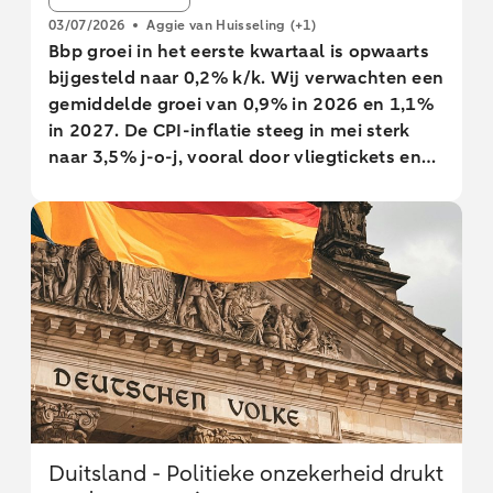
03/07/2026
Aggie van Huisseling
(+1)
Bbp groei in het eerste kwartaal is opwaarts
bijgesteld naar 0,2% k/k. Wij verwachten een
gemiddelde groei van 0,9% in 2026 en 1,1%
in 2027. De CPI-inflatie steeg in mei sterk
naar 3,5% j-o-j, vooral door vliegtickets en
accommodatie. Nu Prinsjesdag dichterbij
komt, verschuift de aandacht naar
koopkrachtsteun.
Duitsland - Politieke onzekerheid drukt