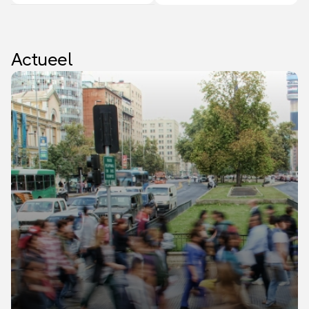
trio van
van de inkomens en
investeringsgolven –
het beperkte
zullen de groei
woningaanbod
Actueel
waarschijnlijk ook de
stutten de prijzen.
komende tijd blijven
Het aantal transacties
ondersteunen. Toch
daalt, dit jaar met 3%,
blijven het risico op
volgend jaar met 4%.
een AI-bubbel en de
Dit komt doordat er
ontwikkeling van
minder
overheidsschulden
huurwoningen
reden tot zorg.
worden verkocht
door beleggers.