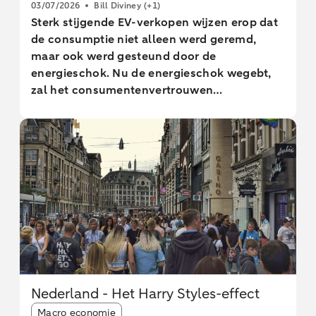
03/07/2026
Bill Diviney
(+1)
Sterk stijgende EV-verkopen wijzen erop dat
de consumptie niet alleen werd geremd,
maar ook werd gesteund door de
energieschok. Nu de energieschok wegebt,
zal het consumentenvertrouwen
waarschijnlijk herstellen, wat de consumptie
verder ondersteunt. Wij verwachten nog één
rentestap van ECB in september, met
renteverlagingen in het tweede en derde
kwartaal van 2027.
Nederland - Het Harry Styles-effect
Article tags:
Macro economie