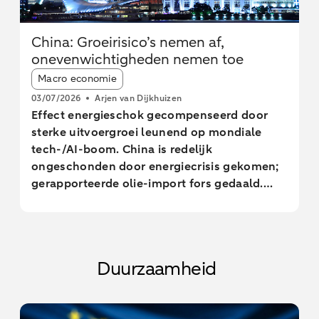
China: Groeirisico’s nemen af,
onevenwichtigheden nemen toe
Article tags:
Macro economie
03/07/2026
Arjen van Dijkhuizen
Effect energieschok gecompenseerd door
sterke uitvoergroei leunend op mondiale
tech-/AI-boom. China is redelijk
ongeschonden door energiecrisis gekomen;
gerapporteerde olie-import fors gedaald.
Risicobalans rond onze groeiramingen
verbetert, maar onevenwichtigheden
vraag/aanbod nemen toe.
Duurzaamheid