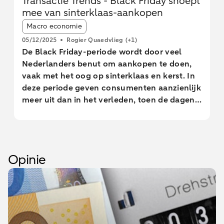
Transactie Trends - Black Friday snoept
inkomsten aan woonlasten moeten uitgeven.
mee van sinterklaas-aankopen
Article tags:
Macro economie
05/12/2025
Rogier Quaedvlieg
(+1)
De Black Friday-periode wordt door veel
Nederlanders benut om aankopen te doen,
vaak met het oog op sinterklaas en kerst. In
deze periode geven consumenten aanzienlijk
meer uit dan in het verleden, toen de dagen
rond sinterklaas nog echte aankoopdagen
waren. Om piekdrukte te voorkomen, starten
meer retailers steeds eerder in november
met het doen van aanbiedingen, waarbij de
Opinie
klant vooral via internet wordt gelokt.