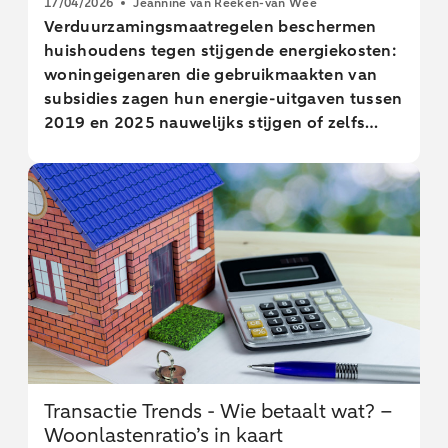
17/04/2026
Jeannine van Reeken-van Wee
Verduurzamingsmaatregelen beschermen
huishoudens tegen stijgende energiekosten:
woningeigenaren die gebruikmaakten van
subsidies zagen hun energie-uitgaven tussen
2019 en 2025 nauwelijks stijgen of zelfs
dalen, terwijl huishoudens zonder ISDE
subsidie gemiddeld 24 procent meer gingen
betalen. Dit blijkt uit een analyse van
geanonimiseerde en geaggregeerde
transactiegegevens.
Transactie Trends - Wie betaalt wat? –
Woonlastenratio’s in kaart