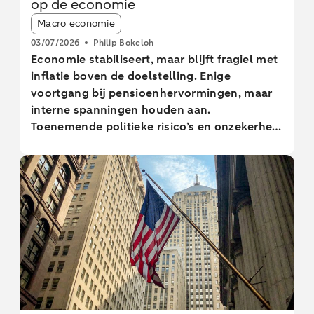
op de economie
Article tags:
Macro economie
03/07/2026
Philip Bokeloh
Economie stabiliseert, maar blijft fragiel met
inflatie boven de doelstelling. Enige
voortgang bij pensioenhervormingen, maar
interne spanningen houden aan.
Toenemende politieke risico’s en onzekerheid
door onvrede onder kiezers.