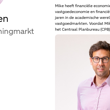
Mike heeft financiële economi
vastgoedeconomie en financiën 
en
jaren in de academische were
vastgoedmarkten. Voordat Mike
ningmarkt
het Centraal Planbureau (CPB)