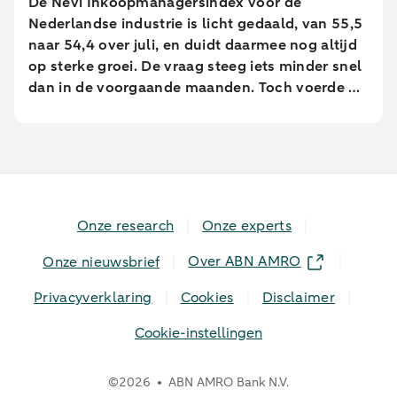
De Nevi Inkoopmanagersindex voor de
Nederlandse industrie is licht gedaald, van 55,5
naar 54,4 over juli, en duidt daarmee nog altijd
op sterke groei. De vraag steeg iets minder snel
dan in de voorgaande maanden. Toch voerde de
industrie de productie op in het hoogste tempo
sinds februari 2022.
Onze research
Onze experts
Over ABN AMRO
Onze nieuwsbrief
Privacyverklaring
Cookies
Disclaimer
Cookie-instellingen
©
2026
ABN AMRO Bank N.V.