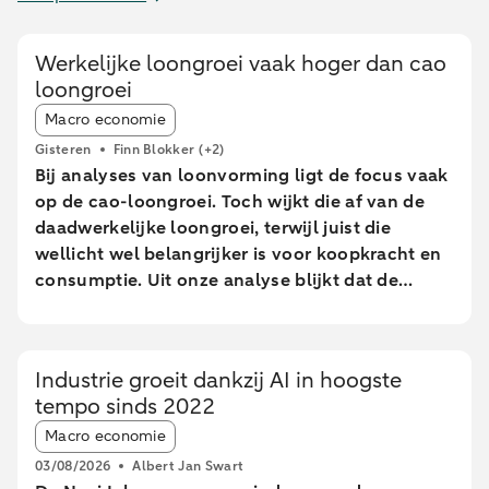
Werkelijke loongroei vaak hoger dan cao
loongroei
Article tags:
Macro economie
Gisteren
Finn Blokker
(+2)
Bij analyses van loonvorming ligt de focus vaak
op de cao-loongroei. Toch wijkt die af van de
daadwerkelijke loongroei, terwijl juist die
wellicht wel belangrijker is voor koopkracht en
consumptie. Uit onze analyse blijkt dat de
daadwerkelijke loongroei in de afgelopen jaren
afwijkt van de cao-loongroei. Daarnaast zien we
grote verschillen tussen leeftijdsgroepen. Dit
Industrie groeit dankzij AI in hoogste
blijkt uit een analyse van geanonimiseerde en
tempo sinds 2022
geaggregeerde transactiegegevens.
Article tags:
Macro economie
03/08/2026
Albert Jan Swart