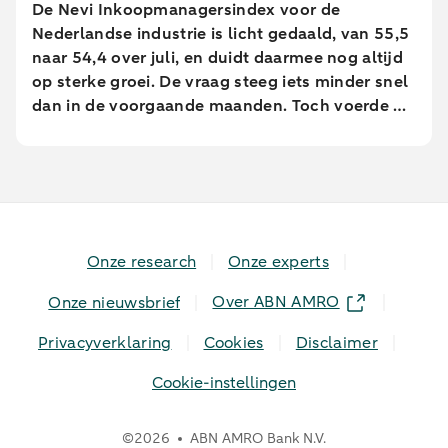
De Nevi Inkoopmanagersindex voor de
Nederlandse industrie is licht gedaald, van 55,5
naar 54,4 over juli, en duidt daarmee nog altijd
op sterke groei. De vraag steeg iets minder snel
dan in de voorgaande maanden. Toch voerde de
industrie de productie op in het hoogste tempo
sinds februari 2022.
Onze research
Onze experts
Over ABN AMRO
Onze nieuwsbrief
Privacyverklaring
Cookies
Disclaimer
Cookie-instellingen
©
2026
ABN AMRO Bank N.V.