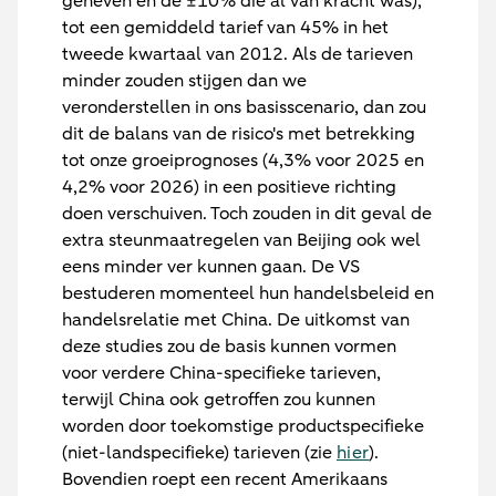
geheven en de ±10% die al van kracht was),
tot een gemiddeld tarief van 45% in het
tweede kwartaal van 2012. Als de tarieven
minder zouden stijgen dan we
veronderstellen in ons basisscenario, dan zou
dit de balans van de risico's met betrekking
tot onze groeiprognoses (4,3% voor 2025 en
4,2% voor 2026) in een positieve richting
doen verschuiven. Toch zouden in dit geval de
extra steunmaatregelen van Beijing ook wel
eens minder ver kunnen gaan. De VS
bestuderen momenteel hun handelsbeleid en
handelsrelatie met China. De uitkomst van
deze studies zou de basis kunnen vormen
voor verdere China-specifieke tarieven,
terwijl China ook getroffen zou kunnen
worden door toekomstige productspecifieke
(niet-landspecifieke) tarieven (zie
hier
).
Bovendien roept een recent Amerikaans