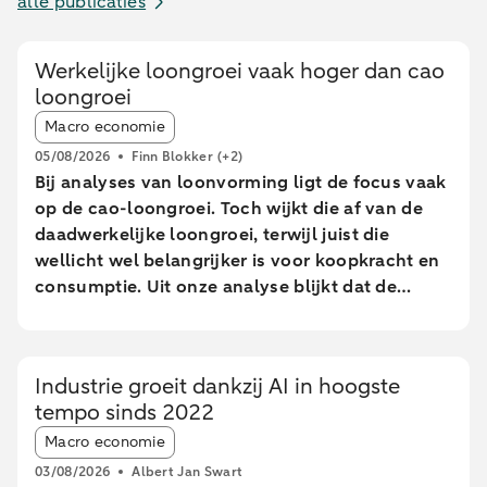
alle publicaties
Werkelijke loongroei vaak hoger dan cao
loongroei
Article tags:
Macro economie
05/08/2026
Finn Blokker
(+2)
Bij analyses van loonvorming ligt de focus vaak
op de cao-loongroei. Toch wijkt die af van de
daadwerkelijke loongroei, terwijl juist die
wellicht wel belangrijker is voor koopkracht en
consumptie. Uit onze analyse blijkt dat de
daadwerkelijke loongroei in de afgelopen jaren
afwijkt van de cao-loongroei. Daarnaast zien we
grote verschillen tussen leeftijdsgroepen. Dit
Industrie groeit dankzij AI in hoogste
blijkt uit een analyse van geanonimiseerde en
tempo sinds 2022
geaggregeerde transactiegegevens.
Article tags:
Macro economie
03/08/2026
Albert Jan Swart