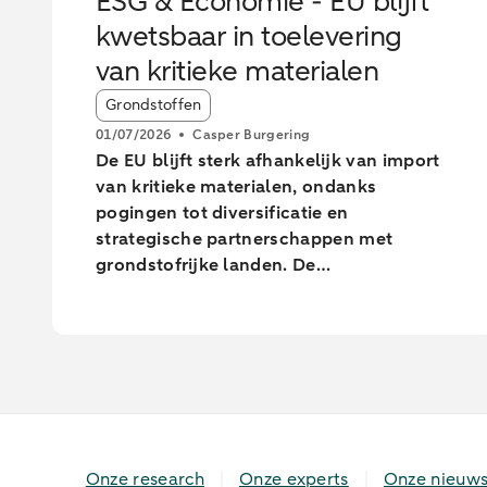
ESG & Economie - EU blijft
kwetsbaar in toelevering
van kritieke materialen
Article tags:
Grondstoffen
01/07/2026
Casper Burgering
De EU blijft sterk afhankelijk van import
van kritieke materialen, ondanks
pogingen tot diversificatie en
strategische partnerschappen met
grondstofrijke landen. De
afhankelijkheid van grondstofrijke
landen vergroot de kwetsbaarheid van
de EU voor verstoringen in
toeleveringsketens. De EU wil tegen
2030 meer mijnbouw, verwerking en
recycling realiseren, maar lange
doorlooptijden en hoge kosten maken
het behalen van deze doelen onzeker.
Onze research
Onze experts
Onze nieuws