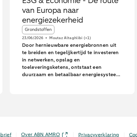
ESG & Economie - De route
van Europa naar
energiezekerheid
Article tags:
Grondstoffen
23/06/2026
Moutaz Altaghlibi
(+1)
Door hernieuwbare energiebronnen uit
te breiden en tegelijkertijd te investeren
in netwerken, opslag en
toeleveringsketens, ontstaat een
duurzaam en betaalbaar energiesysteem,
terwijl de afhankelijkheid van import
wordt verminderd. Ondanks de
vooruitgang wijzen prognoses op een
aanzienlijke kloof tussen het huidige
traject en de doelstellingen op
hernieuwbaar en energie efficiëntie voor
2030, waardoor de afhankelijkheid van
geïmporteerde fossiele brandstoffen
Over ABN AMRO
brief
Privacyverklaring
Coo