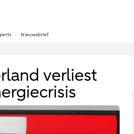
perts
Nieuwsbrief
land verliest
ergiecrisis