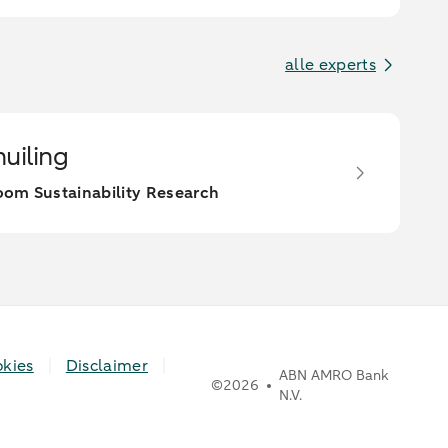
alle experts
huiling
oom Sustainability Research
kies
Disclaimer
ABN AMRO Bank
©
2026
N.V.