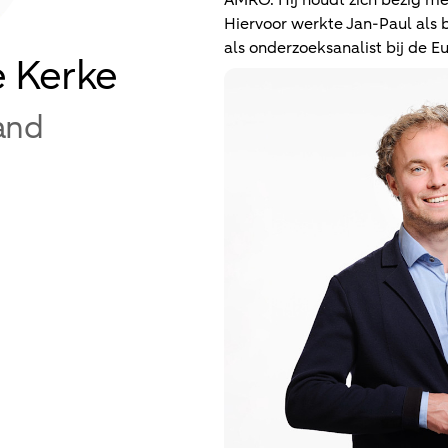
AMRO. Hij houdt zich bezig m
Hiervoor werkte Jan-Paul als 
als onderzoeksanalist bij de E
e Kerke
and