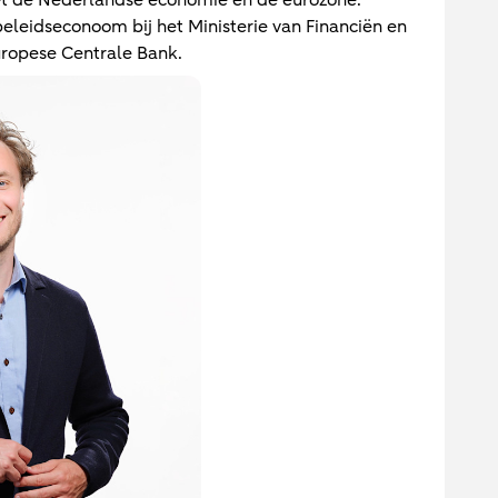
et de Nederlandse economie en de eurozone.
beleidseconoom bij het Ministerie van Financiën en
uropese Centrale Bank.