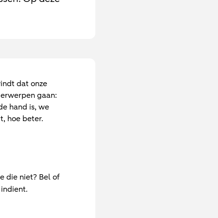
vindt dat onze
nderwerpen gaan:
de hand is, we
, hoe beter.
 die niet? Bel of
 indient.