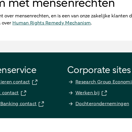
m met mensenrechten
cht over mensenrechten, en is een van onze zakelijke klanten 
a over
Human Rights Remedy Mechanism
.
enservice
Corporate sites
lieren contact
Research Group Economi
k contact
Werken bij
 Banking contact
Dochterondernemingen