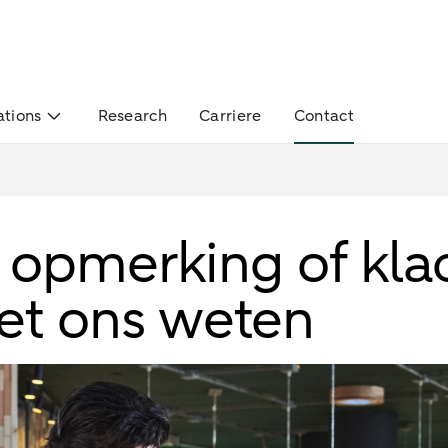
ations
Research
Carriere
Contact
 opmerking of kla
het ons weten