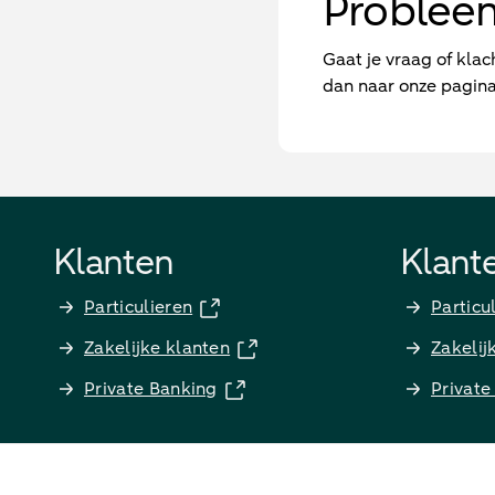
Problee
Gaat je vraag of kla
dan naar onze pagin
Klanten
Klant
Particulieren
Particu
Zakelijke klanten
Zakelij
Private Banking
Private