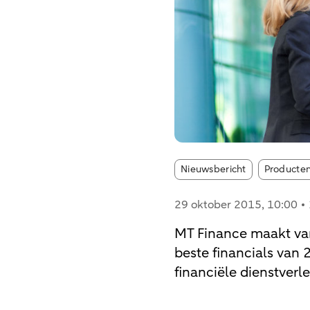
Article tag
Nieuwsbericht
Producten
29 oktober 2015
, 10:00
MT Finance maakt va
beste financials van 
financiële dienstver