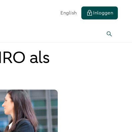
English
Inloggen
MRO als