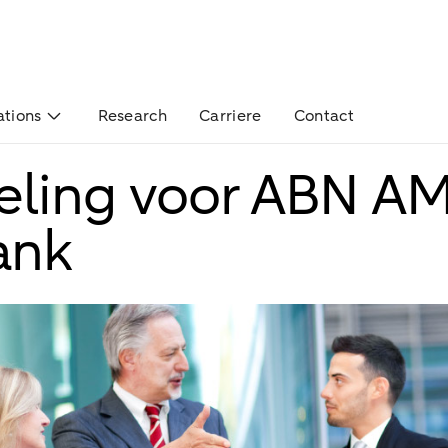
ations
Research
Carriere
Contact
eling voor ABN A
ank