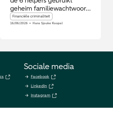
de 6 helpers gebruikt
geheim familiewachtwoord
tegen oplichters
Article tags:
Financiële criminaliteit
16/06/2026
Hans Sjouke Koopal
Sociale media
cs
Facebook
LinkedIn
Instagram