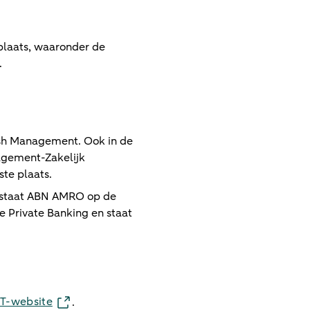
 plaats, waaronder de
.
ash Management. Ook in de
agement-Zakelijk
te plaats.
y staat ABN AMRO op de
e Private Banking en staat
MT-website
.