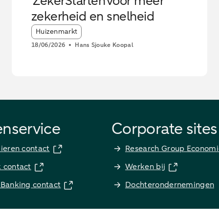
ZekerStarten voor meer
zekerheid en snelheid
Article tags:
Huizenmarkt
18/06/2026
Hans Sjouke Koopal
enservice
Corporate sites
lieren contact
Research Group Economi
k contact
Werken bij
 Banking contact
Dochterondernemingen