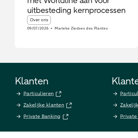
met Worldline aan voor
uitbesteding kernprocessen
Article tags:
Over ons
09/07/2026
Marieke Ziedses des Plantes
Klanten
Klant
Particulieren
Particu
Zakelijke klanten
Zakelij
Private Banking
Private