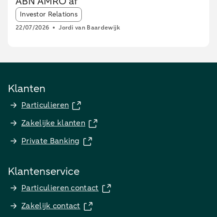
ABN AMRO af
Article tags:
Investor Relations
22/07/2026
Jordi van Baardewijk
Klanten
Particulieren
Zakelijke klanten
Private Banking
Klantenservice
Particulieren contact
Zakelijk contact