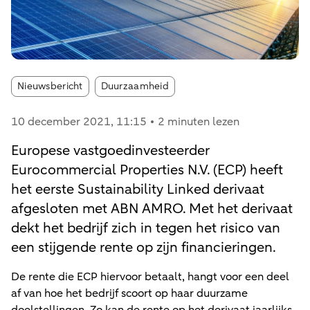
Article tags:
Nieuwsbericht
Duurzaamheid
10 december 2021
, 11:15
2 minuten lezen
Europese vastgoedinvesteerder
Eurocommercial Properties N.V. (ECP) heeft
het eerste Sustainability Linked derivaat
afgesloten met ABN AMRO. Met het derivaat
dekt het bedrijf zich in tegen het risico van
een stijgende rente op zijn financieringen.
De rente die ECP hiervoor betaalt, hangt voor een deel
af van hoe het bedrijf scoort op haar duurzame
doelstellingen. Zo kan de rente op het derivaat jaarlijks