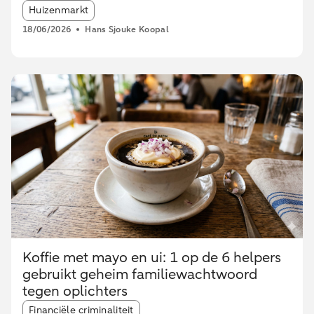
Article tags:
Huizenmarkt
18/06/2026
Hans Sjouke Koopal
Koffie met mayo en ui: 1 op de 6 helpers
gebruikt geheim familiewachtwoord
tegen oplichters
Article tags:
Financiële criminaliteit