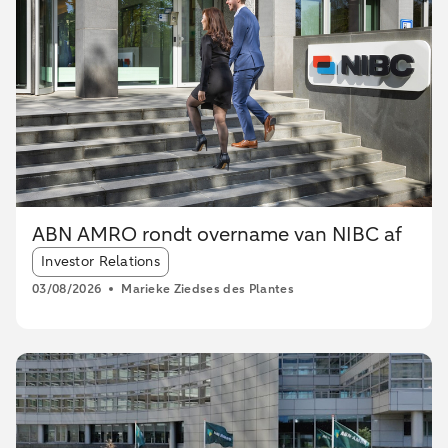
ABN AMRO rondt overname van NIBC af
Article tags:
Investor Relations
03/08/2026
Marieke Ziedses des Plantes