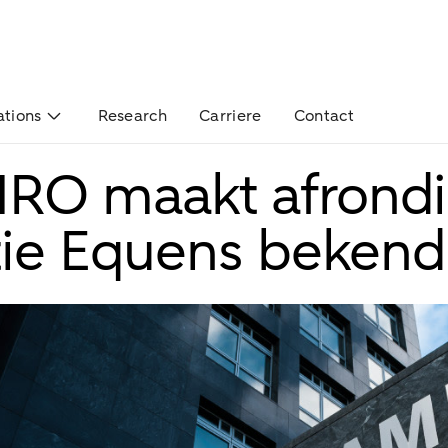
ations
Research
Carriere
Contact
RO maakt afrond
tie Equens bekend