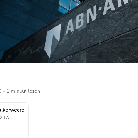
0
1 minuut lezen
alkerweerd
 & PA