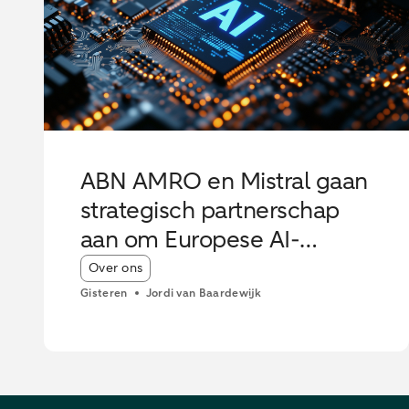
ABN AMRO en Mistral gaan
strategisch partnerschap
aan om Europese AI-
innovatie te versterken
Article tags:
Over ons
Gisteren
Jordi van Baardewijk