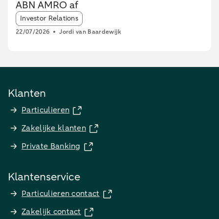
ABN AMRO af
Article tags:
Investor Relations
22/07/2026
Jordi van Baardewijk
Klanten
Particulieren
Zakelijke klanten
Private Banking
Klantenservice
Particulieren contact
Zakelijk contact