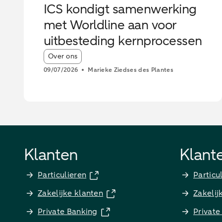
ICS kondigt samenwerking
met Worldline aan voor
uitbesteding kernprocessen
Article tags:
Over ons
09/07/2026
Marieke Ziedses des Plantes
Klanten
Klant
Particulieren
Particu
Zakelijke klanten
Zakelij
Private Banking
Private