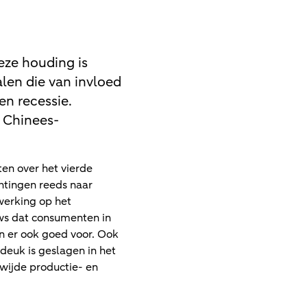
eze houding is
len die van invloed
n recessie.
t Chinees-
en over het vierde
chtingen reeds naar
werking op het
uws dat consumenten in
n er ook goed voor. Ook
deuk is geslagen in het
wijde productie- en