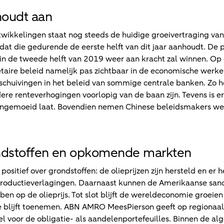
houdt aan
twikkelingen staat nog steeds de huidige groeivertraging v
t die gedurende de eerste helft van dit jaar aanhoudt. De 
 in de tweede helft van 2019 weer aan kracht zal winnen. 
taire beleid namelijk pas zichtbaar in de economische werkel
chuivingen in het beleid van sommige centrale banken. Zo 
re renteverhogingen voorlopig van de baan zijn. Tevens is e
 ongemoeid laat. Bovendien nemen Chinese beleidsmakers we
rondstoffen en opkomende markten
sitief over grondstoffen: de olieprijzen zijn hersteld en er 
roductieverlagingen. Daarnaast kunnen de Amerikaanse sanc
bben op de olieprijs. Tot slot blijft de wereldeconomie groei
ie blijft toenemen. ABN AMRO MeesPierson geeft op regionaal
voor de obligatie- als aandelenportefeuilles. Binnen de a