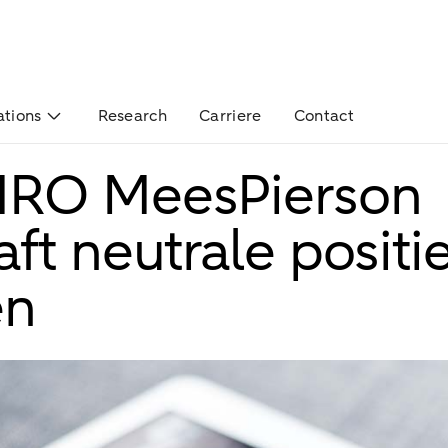
ations
Research
Carriere
Contact
RO MeesPierson
t neutrale positie
en