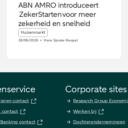
ABN AMRO introduceert
ZekerStarten voor meer
zekerheid en snelheid
Article tags:
Huizenmarkt
18/06/2026
Hans Sjouke Koopal
enservice
Corporate sites
lieren contact
Research Group Economi
k contact
Werken bij
 Banking contact
Dochterondernemingen