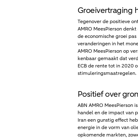
Groeivertraging 
Tegenover de positieve on
AMRO MeesPierson denkt da
de economische groei pas
veranderingen in het mone
AMRO MeesPierson op vers
kenbaar gemaakt dat verde
ECB de rente tot in 2020
stimuleringsmaatregelen.
Positief over g
ABN AMRO MeesPierson is po
handel en de impact van p
Iran een gunstig effect he
energie in de vorm van ol
opkomende markten, zowel 