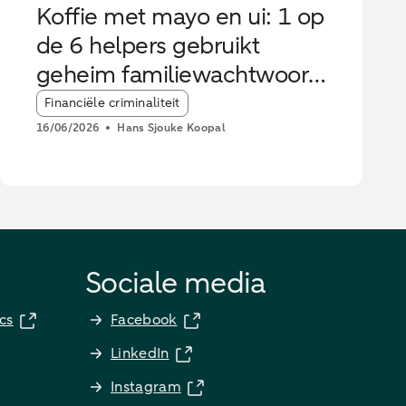
Koffie met mayo en ui: 1 op
de 6 helpers gebruikt
geheim familiewachtwoord
tegen oplichters
Article tags:
Financiële criminaliteit
16/06/2026
Hans Sjouke Koopal
Sociale media
cs
Facebook
LinkedIn
Instagram