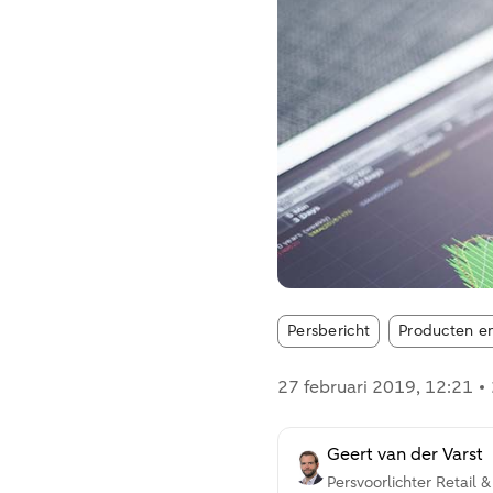
Article tags:
Persbericht
Producten e
27 februari 2019
, 12:21
Geert van der Varst
Persvoorlichter Retail 