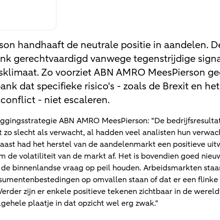
 handhaaft de neutrale positie in aandelen. D
ank gerechtvaardigd vanwege tegenstrijdige signa
gsklimaat. Zo voorziet ABN AMRO MeesPierson gee
nk dat specifieke risico's - zoals de Brexit en he
nflict - niet escaleren.
ggingsstrategie ABN AMRO MeesPierson: "De bedrijfsresultat
t zo slecht als verwacht, al hadden veel analisten hun verwa
aast had het herstel van de aandelenmarkt een positieve uit
 de volatiliteit van de markt af. Het is bovendien goed nie
d de binnenlandse vraag op peil houden. Arbeidsmarkten staa
nsumentenbestedingen op omvallen staan of dat er een flinke 
rder zijn er enkele positieve tekenen zichtbaar in de wereld
algehele plaatje in dat opzicht wel erg zwak."