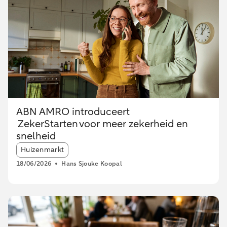
ABN AMRO introduceert
ZekerStarten voor meer zekerheid en
snelheid
Article tags:
Huizenmarkt
18/06/2026
Hans Sjouke Koopal