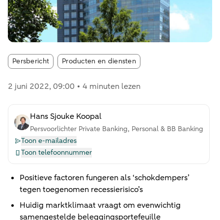
Article tags:
Persbericht
Producten en diensten
2 juni 2022
, 09:00
4 minuten lezen
Hans Sjouke Koopal
Persvoorlichter Private Banking, Personal & BB Banking
Toon e-mailadres
Toon telefoonnummer
Positieve factoren fungeren als ‘schokdempers’
tegen toegenomen recessierisico’s
Huidig marktklimaat vraagt om evenwichtig
samengestelde beleggingsportefeuille