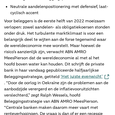
Neutrale aandelenpositionering met defensief, laat-
cyclisch accent
Voor beleggers is de eerste helft van 2022 moeizaam
verlopen: zowel aandelen- als obligatiekoersen stonden
onder druk. Het turbulente marktklimaat is voor een
belangrijk deel te wijten aan de forse tegenwind waar
de wereldeconomie mee worstelt. Maar hoewel de
risico’s aanzienlijk zijn, verwacht ABN AMRO
MeesPierson dat de wereldeconomie al met al het
hoofd boven water kan houden. Dit schrijft de private
bank in haar vandaag gepubliceerde halfjaarlijkse
‘Het juiste evenwicht’
Beleggingsstrategie, getiteld
. “Door de oorlog in Oekraïne zijn de problemen aan de
aanbodzijde verergerd en de inflatievooruitzichten
verslechterd,” zegt Ralph Wessels, hoofd
Beleggingsstrategie van ABN AMRO MeesPierson.
“Centrale banken maken daarom meer vaart met
renteverhogingen. De vraag is dan of er een recessie