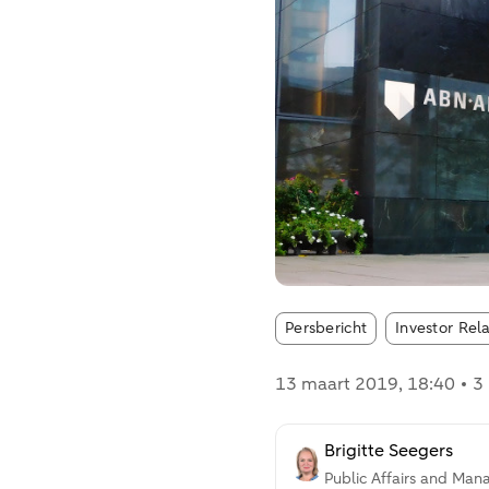
Article tags:
Persbericht
Investor Rel
13 maart 2019
, 18:40
3
Brigitte Seegers
Public Affairs and Man