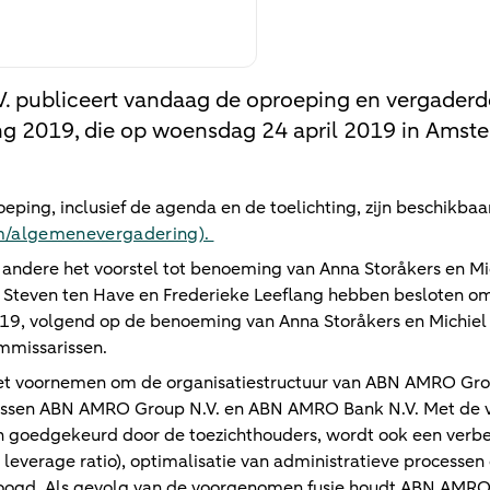
 publiceert vandaag de oproeping en vergader
g 2019, die op woensdag 24 april 2019 in Amst
ping, inclusief de agenda en de toelichting, zijn beschikba
/algemenevergadering).
andere het voorstel tot benoeming van Anna Storåkers en Mic
Steven ten Have en Frederieke Leeflang hebben besloten om
, volgend op de benoeming van Anna Storåkers en Michiel L
mmissarissen.
et voornemen om de organisatiestructuur van ABN AMRO Gro
 tussen ABN AMRO Group N.V. en ABN AMRO Bank N.V. Met de 
n goedgekeurd door de toezichthouders, wordt ook een verbe
de leverage ratio), optimalisatie van administratieve processe
eoogd. Als gevolg van de voorgenomen fusie houdt ABN AMRO