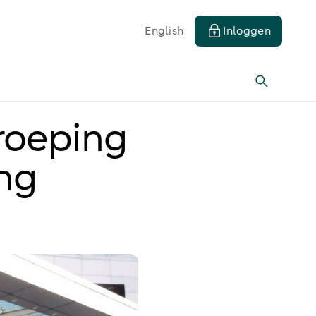
English
Inloggen
roeping
ng