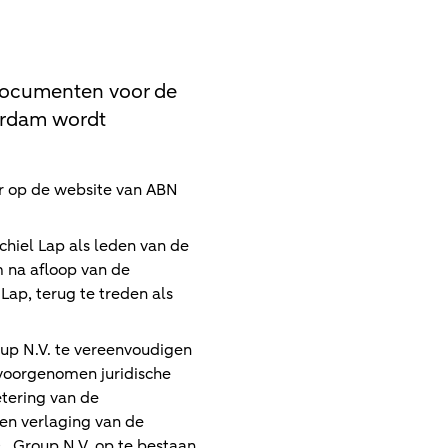
documenten voor de
erdam wordt
ar op de website van ABN
hiel Lap als leden van de
 na afloop van de
ap, terug te treden als
up N.V. te vereenvoudigen
voorgenomen juridische
tering van de
n en verlaging van de
 Group N.V. op te bestaan