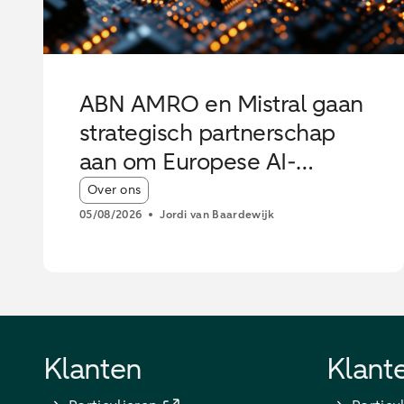
ABN AMRO en Mistral gaan
strategisch partnerschap
aan om Europese AI-
innovatie te versterken
Article tags:
Over ons
05/08/2026
Jordi van Baardewijk
Klanten
Klant