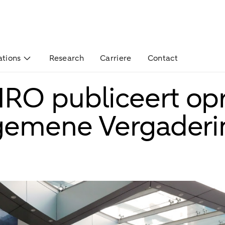
ations
Research
Carriere
Contact
RO publiceert op
gemene Vergaderi