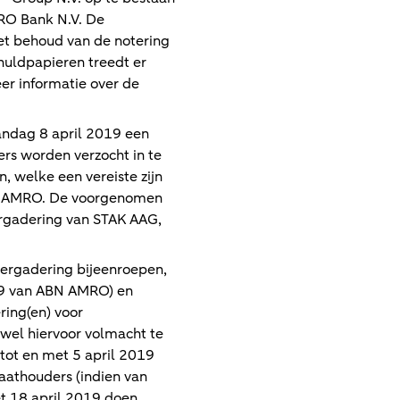
RO Bank N.V. De
et behoud van de notering
uldpapieren treedt er
er informatie over de
andag 8 april 2019 een
ers worden verzocht in te
 welke een vereiste zijn
BN AMRO. De voorgenomen
rgadering van STAK AAG,
vergadering bijeenroepen,
19 van ABN AMRO) en
ing(en) voor
wel hiervoor volmacht te
 tot en met 5 april 2019
caathouders (indien van
t 18 april 2019 doen.