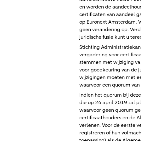
en worden de aandeelhou
certificaten van aandeel
op Euronext Amsterdam. V
geen verandering op. Verde
juridische fusie kunt u ter
Stichting Administratiek
vergadering voor certifica
stemmen met wijziging van
voor goedkeuring van de 
wijzigingen moeten met 
waarvoor een quorum van t
Indien het quorum bij dez
die op 24 april 2019 zal
waarvoor geen quorum geld
certificaathouders en de
verlenen. Voor de eerste v
registreren of hun volmach
toepassing) als de Algeme