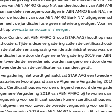
ders van ABN AMRO Group N.V. aandeelhouders van ABN AM
 gaan aandelen vertegenwoordigen in ABN AMRO Bank N.V., m
oor de houders van door ABN AMRO Bank N.V. uitgegeven sch
r heeft de juridische fusie geen materiële gevolgen. Voor me
echt op
www.abnamro.com/ir/merger
.
antoor Continuïteit ABN AMRO Group (STAK AAG) houdt op ma
athouders. Tijdens deze vergadering zullen de certificaathoud
 de statuten en aanpassing van de administratievoorwaarden,
juridische fusie door de Algemene Vergadering 2019 van A
een twee derde meerderheid worden aangenomen door de ve
wee derde van de certificaten van aandeel geldt.
e vergadering niet wordt gehaald, zal STAK AAG een tweede 
 plaatsvinden (voorafgaand aan de Algemene Vergadering 20
t. Certificaathouders worden dringend verzocht de vergader
 Algemene Vergadering 2019 van ABN AMRO bij te wonen dan 
ergadering voor certificaathouders kunnen certificaathouders
t afgeven, en voor zowel de tweede vergadering voor certifi
ne Vergadering 2019 van ABN AMRO kunnen zij dit tot en me