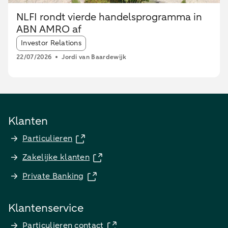
NLFI rondt vierde handelsprogramma in
ABN AMRO af
Article tags:
Investor Relations
22/07/2026
Jordi van Baardewijk
Klanten
Particulieren
Zakelijke klanten
Private Banking
Klantenservice
Particulieren contact