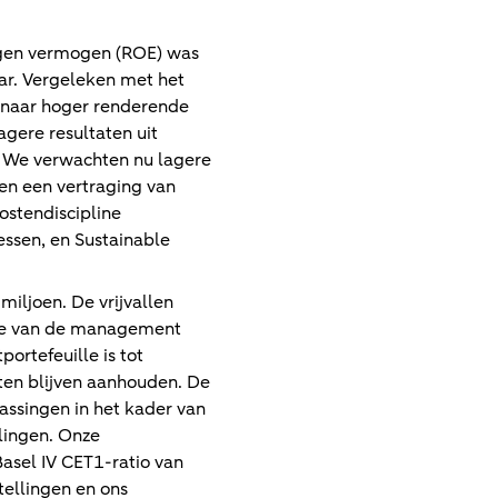
igen vermogen (ROE) was
ar. Vergeleken met het
s naar hoger renderende
gere resultaten uit
n. We verwachten nu lagere
en een vertraging van
ostendiscipline
essen, en Sustainable
miljoen. De vrijvallen
me van de management
ortefeuille is tot
ten blijven aanhouden. De
ssingen in het kader van
lingen. Onze
Basel IV CET1-ratio van
tellingen en ons