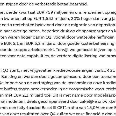
zen stijgen door de verbeterde betaalbaarheid.
 het derde kwartaal EUR 759 miljoen en ons rendement op e
n kwamen uit op EUR 1,533 miljoen, 20% hoger dan vorig ja
 netto rentebaten beïnvloed door de migratie van deposito’
ng naar overige baten, beperkte druk op de spaarmarges en la
sten waren hoger dan in Q2, vooral door wettelijke heffinge
de EUR 5,1 en EUR 5,2 miljard, door goede kostenbeheersing 
or de krappe arbeidsmarkt. Terwijl we gefocust blijven op k
n voor data capabilities, de verdere digitalisering van proc
in Q3 sterk, met vrijgevallen kredietvoorzieningen vanEUR 21 
te Banking en werden deels gecompenseerd door een toena
e impact van de vertraging van de economie op onze kredietp
 we buffers tegen onzekerheden in de economische vooruitzich
n met EUR 2,1 miljard toe. Dit is met name door modelaanpa
van modellen, deels gecompenseerd door zakelijke ontwikke
k, met een fully-loaded Basel III CET1-ratio van 15,0% en een 
ie van onze resultaten over Q4 zullen we onze financiële doels