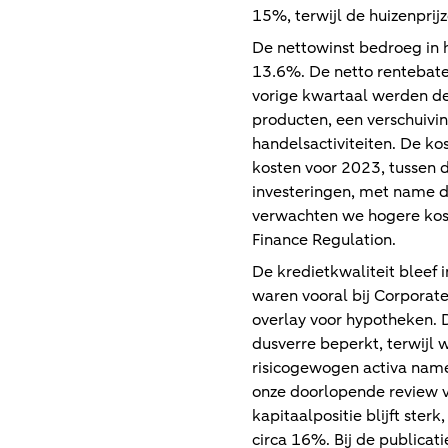
15%, terwijl de huizenprij
De nettowinst bedroeg in
13.6%. De netto rentebate
vorige kwartaal werden de
producten, een verschuivi
handelsactiviteiten. De ko
kosten voor 2023, tussen 
investeringen, met name do
verwachten we hogere koste
Finance Regulation.
De kredietkwaliteit bleef 
waren vooral bij Corpora
overlay voor hypotheken. D
dusverre beperkt, terwijl
risicogewogen activa name
onze doorlopende review 
kapitaalpositie blijft ster
circa 16%. Bij de publicat