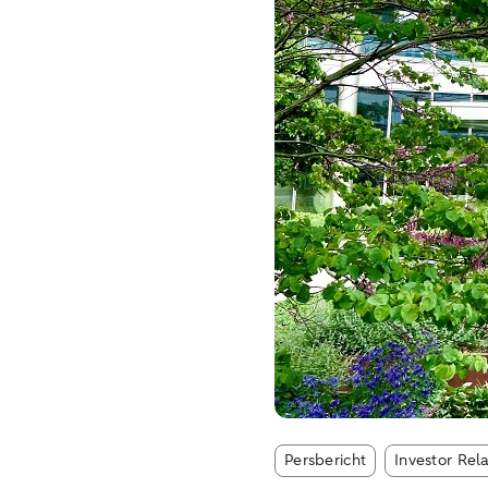
Article tags:
Persbericht
Investor Rel