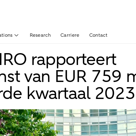
ations
Research
Carriere
Contact
RO rapporteert
nst van EUR 759 m
rde kwartaal 2023