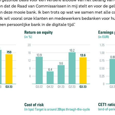
gezonde basis voor een verdere afbouw van het belang van de
n dat de Raad van Commissarissen in mij stelt en voor de ge
n deze mooie bank. Ik ben trots op wat we samen met alle co
. Ik wil vooral onze klanten en medewerkers bedanken voor hu
een persoonlijke bank in de digitale tijd.’