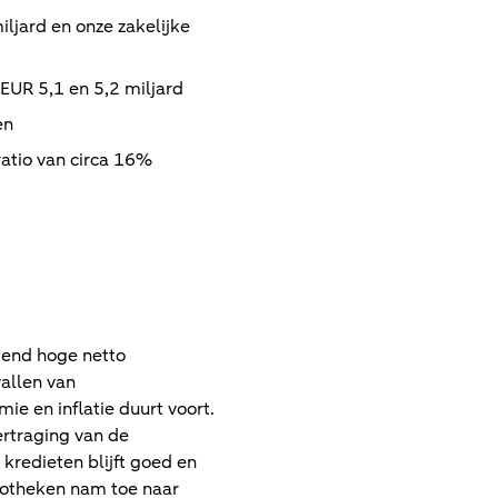
ljard en onze zakelijke
EUR 5,1 en 5,2 miljard
en
ratio van circa 16%
dend hoge netto
vallen van
e en inflatie duurt voort.
ertraging van de
kredieten blijft goed en
potheken nam toe naar