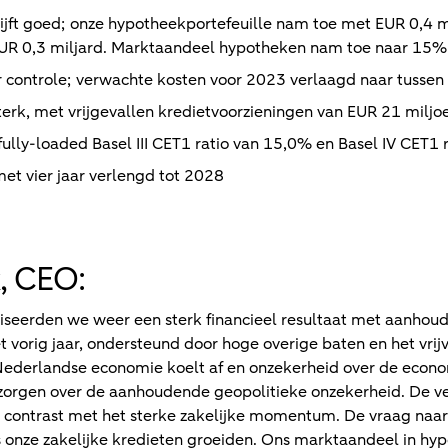
ft goed; onze hypotheekportefeuille nam toe met EUR 0,4 mi
EUR 0,3 miljard. Marktaandeel hypotheken nam toe naar 15%
r controle; verwachte kosten voor 2023 verlaagd naar tussen 
 sterk, met vrijgevallen kredietvoorzieningen van EUR 21 miljo
 fully-loaded Basel III CET1 ratio van 15,0% en Basel IV CET1 
et vier jaar verlengd tot 2028
, CEO:
aliseerden we weer een sterk financieel resultaat met aanhou
vorig jaar, ondersteund door hoge overige baten en het vrij
Nederlandse economie koelt af en onzekerheid over de economi
 zorgen over de aanhoudende geopolitieke onzekerheid. De v
 contrast met het sterke zakelijke momentum. De vraag naar 
 onze zakelijke kredieten groeiden. Ons marktaandeel in hy