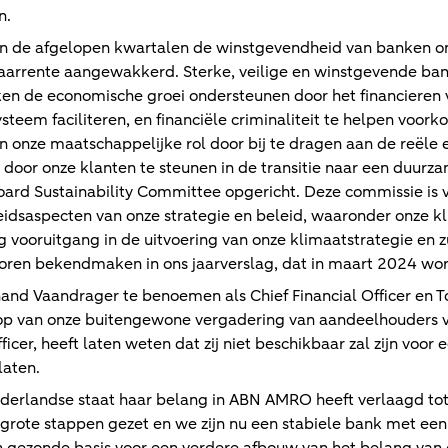
n.
n de afgelopen kwartalen de winstgevendheid van banken on
aarrente aangewakkerd. Sterke, veilige en winstgevende bank
n de economische groei ondersteunen door het financieren 
steem faciliteren, en financiële criminaliteit te helpen voor
an onze maatschappelijke rol door bij te dragen aan de reële
door onze klanten te steunen in de transitie naar een duu
oard Sustainability Committee opgericht. Deze commissie is 
idsaspecten van onze strategie en beleid, waaronder onze k
 vooruitgang in de uitvoering van onze klimaatstrategie en 
oren bekendmaken in ons jaarverslag, dat in maart 2024 wor
inand Vaandrager te benoemen als Chief Financial Officer en 
oop van onze buitengewone vergadering van aandeelhouders 
icer, heeft laten weten dat zij niet beschikbaar zal zijn voor 
laten.
derlandse staat haar belang in ABN AMRO heeft verlaagd to
rote stappen gezet en we zijn nu een stabiele bank met een 