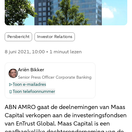
Article tags:
Persbericht
Investor Relations
8 juni 2021
, 10:00
1 minuut lezen
Ariën Bikker
Senior Press Officer Corporate Banking
Toon e-mailadres
Toon telefoonnummer
ABN AMRO gaat de deelnemingen van Maas
Capital verkopen aan de investeringsfondsen
van EnTrust Global. Maas Capital is een
onafhankelijke dochteronderneming van de