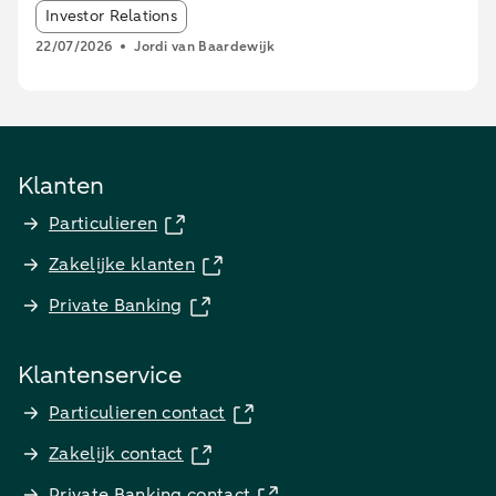
Article tags:
Investor Relations
22/07/2026
Jordi van Baardewijk
Klanten
Particulieren
Zakelijke klanten
Private Banking
Klantenservice
Particulieren contact
Zakelijk contact
Private Banking contact