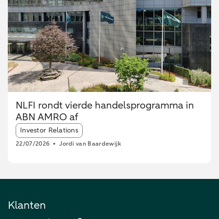
NLFI rondt vierde handelsprogramma in
ABN AMRO af
Article tags:
Investor Relations
22/07/2026
Jordi van Baardewijk
Klanten