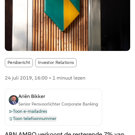
Article tags:
Persbericht
Investor Relations
24 juli 2019
, 16:00
1 minuut lezen
Ariën Bikker
Senior Persvoorlichter Corporate Banking
Toon e-mailadres
Toon telefoonnummer
ABN AMRO verkoopt de resterende 7% van