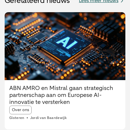
Gerelateerd nieuws
Lees meer nieuws
ABN AMRO en Mistral gaan strategisch
partnerschap aan om Europese AI-
innovatie te versterken
Article tags:
Over ons
Gisteren
Jordi van Baardewijk