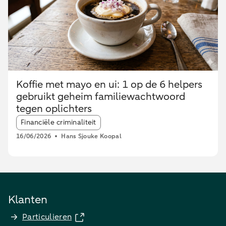
Koffie met mayo en ui: 1 op de 6 helpers
gebruikt geheim familiewachtwoord
tegen oplichters
Article tags:
Financiële criminaliteit
16/06/2026
Hans Sjouke Koopal
Klanten
Particulieren