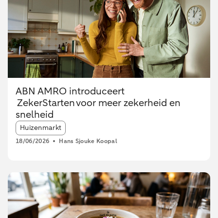
ABN AMRO introduceert
ZekerStarten voor meer zekerheid en
snelheid
Article tags:
Huizenmarkt
18/06/2026
Hans Sjouke Koopal