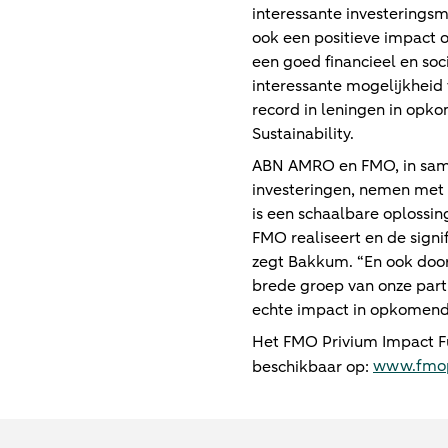
interessante investerings
ook een positieve impact 
een goed financieel en so
interessante mogelijkheid
record in leningen in opk
Sustainability.
ABN AMRO en FMO, in sam
investeringen, nemen met 
is een schaalbare oplossin
FMO realiseert en de sign
zegt Bakkum. “En ook door 
brede groep van onze parti
echte impact in opkomend
Het FMO Privium Impact Fu
www.fmop
beschikbaar op: