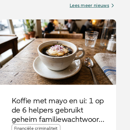
Lees meer nieuws
Koffie met mayo en ui: 1 op
de 6 helpers gebruikt
geheim familiewachtwoord
tegen oplichters
Article tags:
Financiële criminaliteit