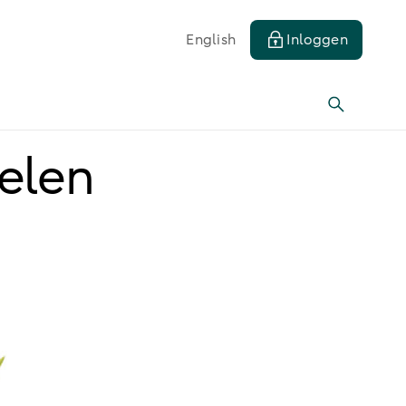
English
Inloggen
elen