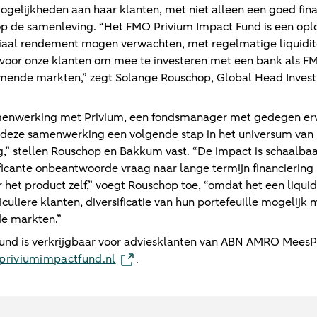
mogelijkheden aan haar klanten, met niet alleen een goed fi
op de samenleving. “Het FMO Privium Impact Fund is een opl
ciaal rendement mogen verwachten, met regelmatige liquiditei
 voor onze klanten om mee te investeren met een bank als F
omende markten,” zegt Solange Rouschop, Global Head Inves
enwerking met Privium, een fondsmanager met gedegen erv
deze samenwerking een volgende stap in het universum van 
g,” stellen Rouschop en Bakkum vast. “De impact is schaalba
ificante onbeantwoorde vraag naar lange termijn financierin
het product zelf,” voegt Rouschop toe, “omdat het een liquid
culiere klanten, diversificatie van hun portefeuille mogelijk
e markten.”
nd is verkrijgbaar voor adviesklanten van ABN AMRO MeesPie
riviumimpactfund.nl
.