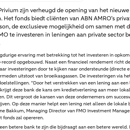
ivium zijn verheugd de opening van het nieuwe
. Het fonds biedt cliënten van ABN AMRO’s priva
n, de exclusieve mogelijkheid om samen met d
 te investeren in leningen aan private sector be
.
gdurige ervaring met betrekking tot het investeren in opko
ck-record opgebouwd. Naast een financieel rendement richt d
r investeringen door te kijken naar ondersteunde (directe en
meden uitstoot van broeikasgassen. De investeringen via h
oelstellingen. “Door het verstrekken van een lening aan een 
 krijgt deze bank de kans om kredietverlening aan meer lok
en. Dit vergroot de kansen van deze ondernemers om succesvo
jven. Op deze manier helpt een lening niet alleen de lokale
nne Bakkum, Managing Director van FMO Investment Manage
t fonds zal opereren.
een betere bank te zijn die bijdraagt aan een betere wereld.