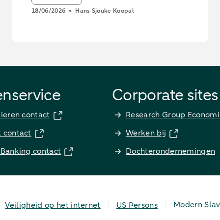
18/06/2026
Hans Sjouke Koopal
enservice
Corporate sites
lieren contact
Research Group Economi
k contact
Werken bij
 Banking contact
Dochterondernemingen
Modern Slav
Veiligheid op het internet
US Persons