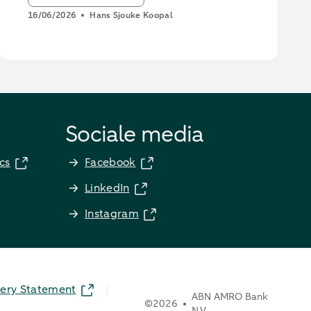
16/06/2026
Hans Sjouke Koopal
Sociale media
cs
Facebook
LinkedIn
Instagram
ery Statement
ABN AMRO Bank
©
2026
N.V.