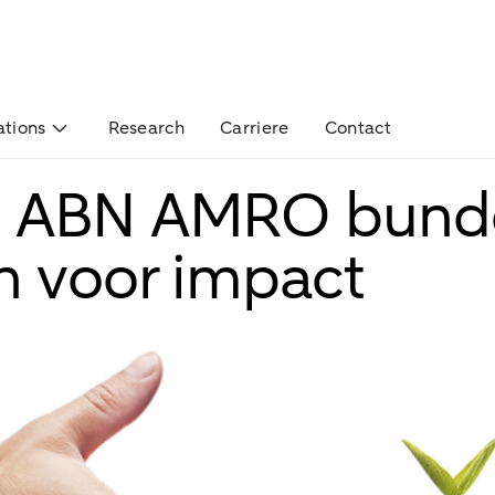
ations
Research
Carriere
Contact
 ABN AMRO bund
n voor impact