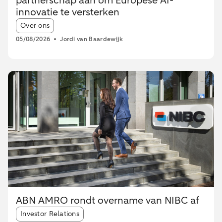
partnerschap aan om Europese AI-
innovatie te versterken
Article tags:
Over ons
05/08/2026
Jordi van Baardewijk
ABN AMRO rondt overname van NIBC af
Article tags:
Investor Relations