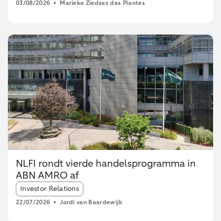
03/08/2026
Marieke Ziedses des Plantes
NLFI rondt vierde handelsprogramma in
ABN AMRO af
Article tags:
Investor Relations
22/07/2026
Jordi van Baardewijk