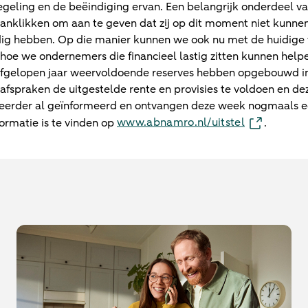
regeling en de beëindiging ervan. Een belangrijk onderdeel va
nklikken om aan te geven dat zij op dit moment niet kunnen 
odig hebben. Op die manier kunnen we ook nu met de huidig
oe we ondernemers die financieel lastig zitten kunnen helpen
afgelopen jaar weervoldoende reserves hebben opgebouwd in
spraken de uitgestelde rente en provisies te voldoen en de
eerder al geïnformeerd en ontvangen deze week nogmaals ee
www.abnamro.nl/uitstel
rmatie is te vinden op
.