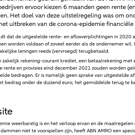
edrijven ervoor kiezen 6 maanden geen rente (en 
doen. Het doel van deze uitstelregeling was om o
het uitbreken van de corona-epidemie financiële 
ldt dat de uitgestelde rente- en aflosverplichtingen in 2020 
nnen worden voldaan of zoveel eerder als de ondernemer wil. 
akelijke leningen reeds (vervroegd) terugbetaald.
zakelijk rekening-courant krediet, een betaalrekening met e
de rente en provisies eind december 2021 zouden worden ge
telde bedragen. Er is namelijk geen sprake van uitgestelde af
et bedrag onder de duizend euro; het gemiddelde terug te be
ite
emie weerbarstig is en het verloop ervan en de maatregele
e dammen niet te voorspellen zijn, heeft ABN AMRO een speci