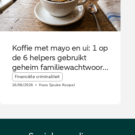
Koffie met mayo en ui: 1 op
de 6 helpers gebruikt
geheim familiewachtwoord
tegen oplichters
Article tags:
Financiële criminaliteit
16/06/2026
Hans Sjouke Koopal