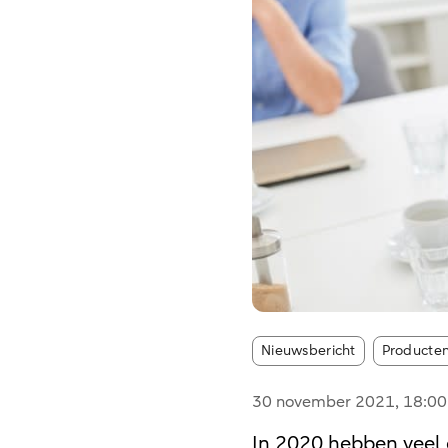
Article tag
Nieuwsbericht
Producten
30 november 2021
, 18:00
In 2020 hebben veel