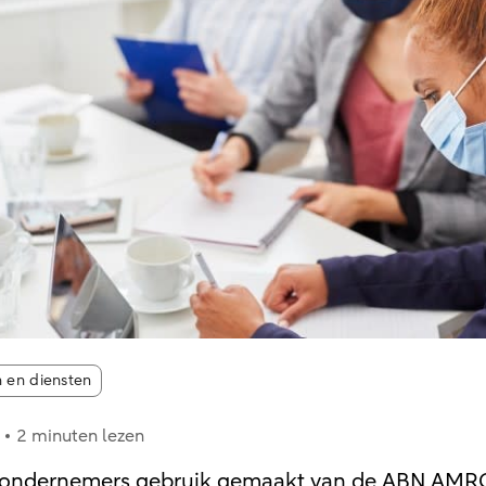
s:
 en diensten
2 minuten lezen
 ondernemers gebruik gemaakt van de ABN AMRO 