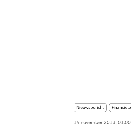
Article tag
Nieuwsbericht
Financiële
14 november 2013
, 01:00