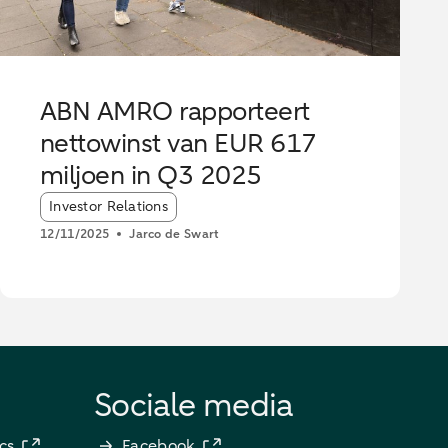
ABN AMRO rapporteert
nettowinst van EUR 617
miljoen in Q3 2025
Article tags:
Investor Relations
12/11/2025
Jarco de Swart
Sociale media
cs
Facebook