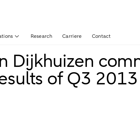
ations
Research
Carriere
Contact
n Dijkhuizen com
results of Q3 2013