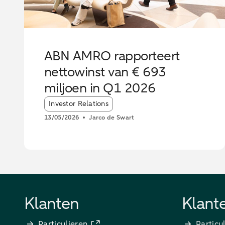
ABN AMRO rapporteert
nettowinst van € 693
miljoen in Q1 2026
Article tags:
Investor Relations
13/05/2026
Jarco de Swart
Klanten
Klant
Particulieren
Particu