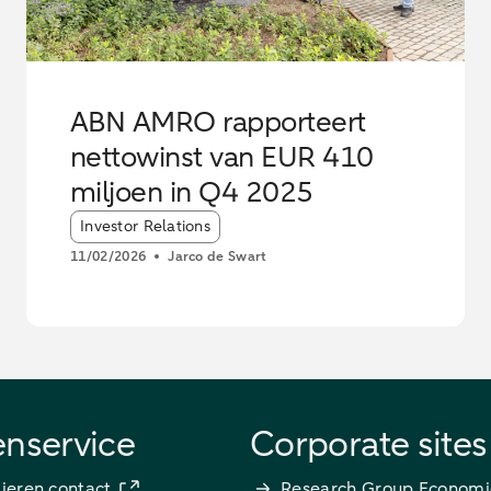
ABN AMRO rapporteert
nettowinst van EUR 410
miljoen in Q4 2025
Article tags:
Investor Relations
11/02/2026
Jarco de Swart
enservice
Corporate sites
lieren contact
Research Group Economi