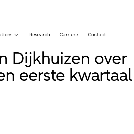
ations
Research
Carriere
Contact
n Dijkhuizen over
ten eerste kwartaa