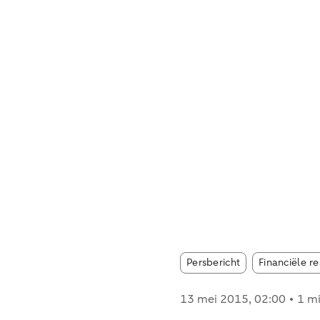
Article tags:
Persbericht
Financiële r
13 mei 2015
, 02:00
1 mi