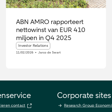
ABN AMRO rapporteert
nettowinst van EUR 410
miljoen in Q4 2025
Article tags:
Investor Relations
11/02/2026
Jarco de Swart
enservice
Corporate sites
lieren contact
Research Group Economi