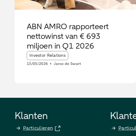
ABN AMRO rapporteert
nettowinst van € 693
miljoen in Q1 2026
Article tags:
Investor Relations
13/05/2026
Jarco de Swart
Klanten
Klant
Particulieren
Particu