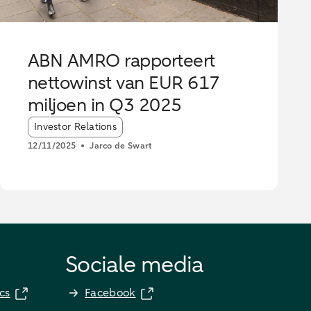
ABN AMRO rapporteert
nettowinst van EUR 617
miljoen in Q3 2025
Article tags:
Investor Relations
12/11/2025
Jarco de Swart
Sociale media
cs
Facebook