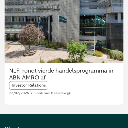
NLFI rondt vierde handelsprogramma in
ABN AMRO af
Article tags:
Investor Relations
22/07/2026
Jordi van Baardewijk