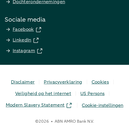
Dochterondernemingen
Sociale media
Facebook
LinkedIn
Instagram
Disclaimer
Privacyverklaring
Cookies
Veiligheid op het internet
US Persons
Modern Slavery Statement
Cookie-instellingen
©
2026
ABN AMRO Bank N.V.