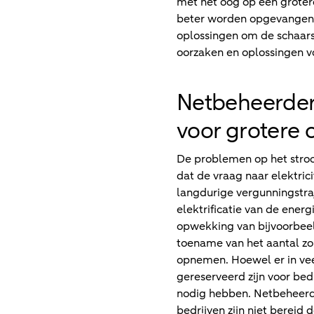
met het oog op een grotere
beter worden opgevangen.
oplossingen om de schaarse
oorzaken en oplossingen vo
Netbeheerder
voor grotere 
De problemen op het stroom
dat de vraag naar elektri
langdurige vergunningstra
elektrificatie van de ene
opwekking van bijvoorbee
toename van het aantal zo
opnemen. Hoewel er in veel
gereserveerd zijn voor bed
nodig hebben. Netbeheerder
bedrijven zijn niet bereid