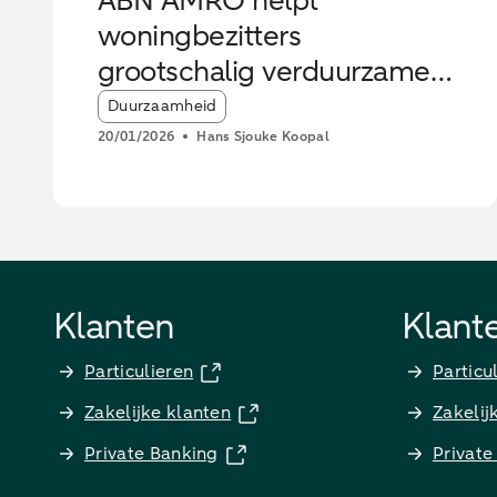
ABN AMRO helpt
woningbezitters
grootschalig verduurzamen
zonder hogere
Article tags:
Duurzaamheid
maandlasten
20/01/2026
Hans Sjouke Koopal
Klanten
Klant
Particulieren
Particu
Zakelijke klanten
Zakelij
Private Banking
Private