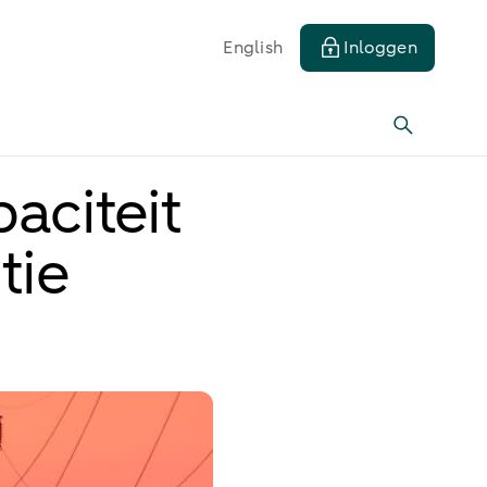
English
Inloggen
aciteit
tie