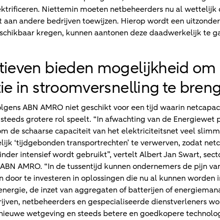
ektrificeren. Niettemin moeten netbeheerders nu al wettelijk
t aan andere bedrijven toewijzen. Hierop wordt een uitzonde
schikbaar kregen, kunnen aantonen deze daadwerkelijk te g
ctieven bieden mogelijkheid om
tie in stroomversnelling te bren
lgens ABN AMRO niet geschikt voor een tijd waarin netcapacit
teeds grotere rol speelt. “In afwachting van de Energiewet 
 de schaarse capaciteit van het elektriciteitsnet veel slim
elijk ‘tijdgebonden transportrechten’ te verwerven, zodat ne
nder intensief wordt gebruikt”, vertelt Albert Jan Swart, sec
n ABN AMRO. “In de tussentijd kunnen ondernemers de pijn v
door te investeren in oplossingen die nu al kunnen worden i
nergie, de inzet van aggregaten of batterijen of energiem
jven, netbeheerders en gespecialiseerde dienstverleners wo
 nieuwe wetgeving en steeds betere en goedkopere technologi