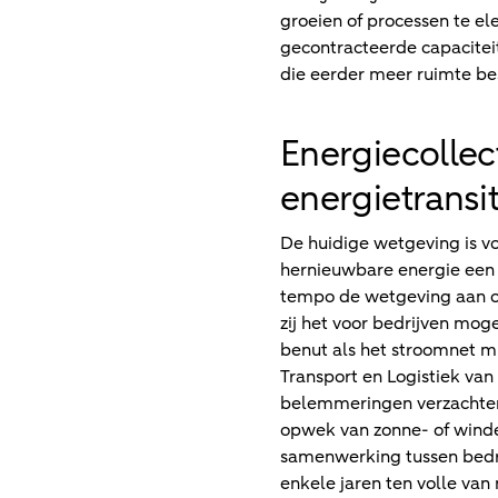
groeien of processen te el
gecontracteerde capacitei
die eerder meer ruimte be
Energiecolle
energietransi
De huidige wetgeving is vo
hernieuwbare energie een s
tempo de wetgeving aan om
zij het voor bedrijven mog
benut als het stroomnet mi
Transport en Logistiek va
belemmeringen verzachten 
opwek van zonne- of winde
samenwerking tussen bedri
enkele jaren ten volle van