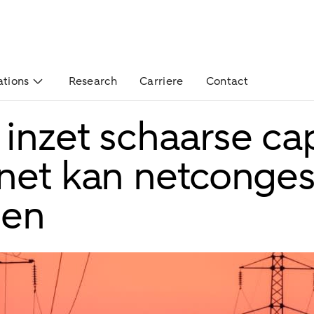
ations
Research
Carriere
Contact
inzet schaarse cap
net kan netconges
nen