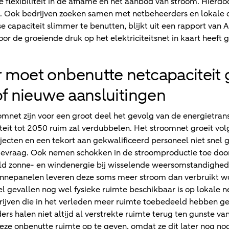
 flexibiliteit in de afname en het aanbod van stroom. Hierd
 Ook bedrijven zoeken samen met netbeheerders en lokale 
 capaciteit slimmer te benutten, blijkt uit een rapport van 
or de groeiende druk op het elektriciteitsnet in kaart heeft 
 moet onbenutte netcapaciteit 
of nieuwe aansluitingen
net zijn voor een groot deel het gevolg van de energietransi
citeit tot 2050 ruim zal verdubbelen. Het stroomnet groeit 
jecten en een tekort aan gekwalificeerd personeel niet sne
rgievraag. Ook nemen schokken in de stroomproductie toe doo
ld zonne- en windenergie bij wisselende weersomstandighe
nnepanelen leveren deze soms meer stroom dan verbruikt wo
 gevallen nog wel fysieke ruimte beschikbaar is op lokale n
rijven die in het verleden meer ruimte toebedeeld hebben ge
s halen niet altijd al verstrekte ruimte terug ten gunste va
 deze onbenutte ruimte op te geven, omdat ze dit later nog 