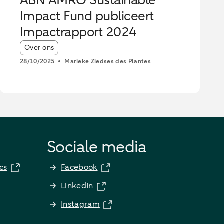
ABN AMRO Sustainable
Impact Fund publiceert
Impactrapport 2024
Article tags:
Over ons
28/10/2025
Marieke Ziedses des Plantes
Sociale media
cs
Facebook
LinkedIn
Instagram