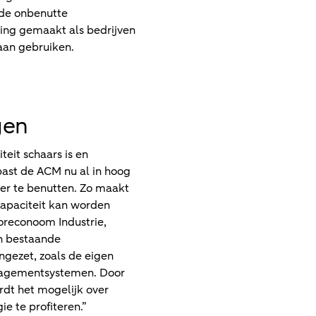
 de onbenutte
ring gemaakt als bedrijven
aan gebruiken.
gen
eit schaars is en
past de ACM nu al in hoog
mer te benutten. Zo maakt
tcapaciteit kan worden
toreconoom Industrie,
an bestaande
ngezet, zoals de eigen
anagementsystemen. Door
rdt het mogelijk over
e te profiteren.”