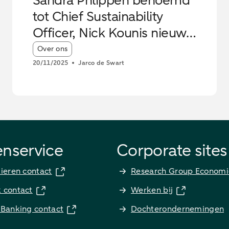
Sandra Phlippen benoemd
tot Chief Sustainability
Officer, Nick Kounis nieuwe
Chief Economist
Article tags:
Over ons
20/11/2025
Jarco de Swart
enservice
Corporate sites
lieren contact
Research Group Economi
k contact
Werken bij
 Banking contact
Dochterondernemingen