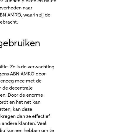
oor kunnen pieken en dalen
overheden naar
ABN AMRO, waarin zij de
gebracht.
gebruiken
tie. Zo is de verwachting
volgens ABN AMRO door
l genoeg mee met de
r de decentrale
den. Door de enorme
rdt en het net kan
etten, kan deze
kregen dan ze effectief
n andere klanten. Veel
nodig kunnen hebben om te