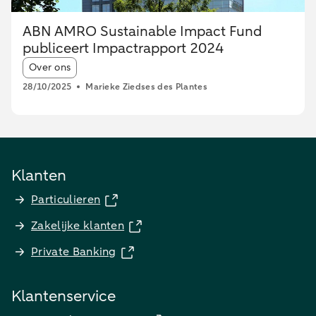
ABN AMRO Sustainable Impact Fund
publiceert Impactrapport 2024
Article tags:
Over ons
28/10/2025
Marieke Ziedses des Plantes
Klanten
Particulieren
Zakelijke klanten
Private Banking
Klantenservice