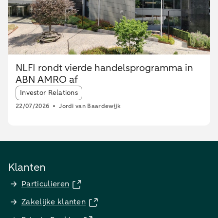
NLFI rondt vierde handelsprogramma in
ABN AMRO af
Article tags:
Investor Relations
22/07/2026
Jordi van Baardewijk
Klanten
Particulieren
Zakelijke klanten