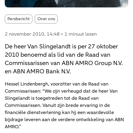
Article tags:
Persbericht
Over ons
2 november 2010
, 14:48
1 minuut lezen
De heer Van Slingelandt is per 27 oktober
2010 benoemd als lid van de Raad van
Commissarissen van ABN AMRO Group N.V.
en ABN AMRO Bank N.V.
Hessel Lindenbergh, voorzitter van de Raad van
Commissarissen: “We zijn verheugd dat de heer Van
Slingelandt is toegetreden tot de Raad van
Commissarissen. Vanuit zijn brede ervaring in de
financiële dienstverlening kan hij een waardevolle
bijdrage leveren aan de verdere ontwikkeling van ABN
AMRO.”