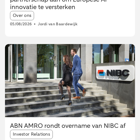
innovatie te versterken
Article tags:
Over ons
05/08/2026
Jordi van Baardewijk
ABN AMRO rondt overname van NIBC af
Article tags:
Investor Relations