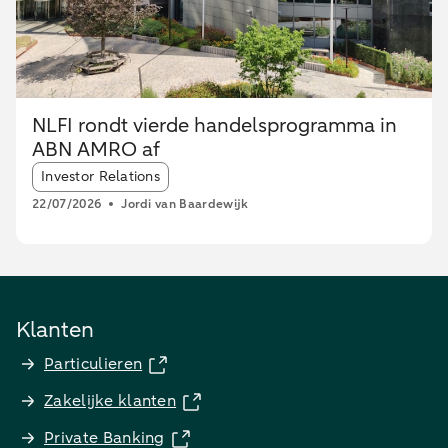
NLFI rondt vierde handelsprogramma in
ABN AMRO af
Article tags:
Investor Relations
22/07/2026
Jordi van Baardewijk
Klanten
Particulieren
Zakelijke klanten
Private Banking