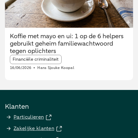
Koffie met mayo en ui: 1 op de 6 helpers
gebruikt geheim familiewachtwoord
tegen oplichters
Article tags:
Financiële criminaliteit
16/06/2026
Hans Sjouke Koopal
Klanten
Particulieren
Zakelijke klanten