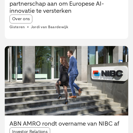
partnerschap aan om Europese AI-
innovatie te versterken
Article tags:
Over ons
Gisteren
Jordi van Baardewijk
ABN AMRO rondt overname van NIBC af
Article tags:
Investor Relations