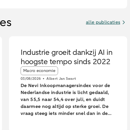
ies
alle publicaties
Industrie groeit dankzij AI in
hoogste tempo sinds 2022
Article tags:
Macro economie
03/08/2026
Albert Jan Swart
De Nevi Inkoopmanagersindex voor de
Nederlandse industrie is licht gedaald,
van 55,5 naar 54,4 over juli, en duidt
daarmee nog altijd op sterke groei. De
vraag steeg iets minder snel dan in de
voorgaande maanden. Toch voerde de
industrie de productie op in het hoogste