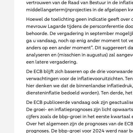
vertrouwen van de Raad van Bestuur in de inflat
middellangetermijnprojecties in de afgelopen k
Hoewel de toelichting geen indicatie geeft over 
mevrouw Lagarde tijdens de persconferentie doo
behoorde. De vergadering in september mogelijk
ga u vandaag, noch op enig ander moment tot veel
anders op een ander moment”. Dit suggereert d
analyseren en (misschien in augustus) zal aangev
een latere vergadering.
De ECB blijft zich baseren op de drie voorwaarden
verwachtingen voor de inflatievooruitzichten. Ten
hier denken we dat de binnenlandse inflatiedruk
diensteninflatie bedoeld worden). Ten derde, h
De ECB publiceerde vandaag ook zijn geactualise
De groei- en inflatieprognoses zijn licht opwaar
cijfers zoals de bbp-groei in het eerste kwartaal
Over het algemeen zijn de prognoses van de ECB 
prognoses. De bbp-groei voor 2024 werd naar b