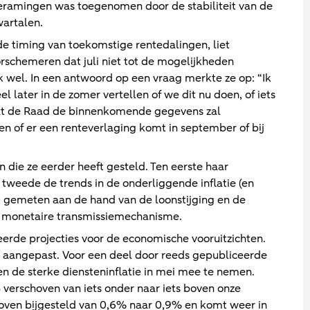
ieramingen was toegenomen door de stabiliteit van de
wartalen.
de timing van toekomstige rentedalingen, liet
rschemeren dat juli niet tot de mogelijkheden
 wel. In een antwoord op een vraag merkte ze op: “Ik
 later in de zomer vertellen of we dit nu doen, of iets
at de Raad de binnenkomende gegevens zal
en of er een renteverlaging komt in september of bij
 die ze eerder heeft gesteld. Ten eerste haar
 tweede de trends in de onderliggende inflatie (en
, gemeten aan de hand van de loonstijging en de
et monetaire transmissiemechanisme.
erde projecties voor de economische vooruitzichten.
ts aangepast. Voor een deel door reeds gepubliceerde
 en de sterke diensteninflatie in mei mee te nemen.
verschoven van iets onder naar iets boven onze
oven bijgesteld van 0,6% naar 0,9% en komt weer in