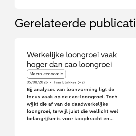
Gerelateerde publicat
Werkelijke loongroei vaak
hoger dan cao loongroei
Article tags:
Macro economie
05/08/2026
Finn Blokker
(+2)
Bij analyses van loonvorming ligt de
focus vaak op de cao-loongroei. Toch
wijkt die af van de daadwerkelijke
loongroei, terwijl juist die wellicht wel
belangrijker is voor koopkracht en
consumptie. Uit onze analyse blijkt dat
de daadwerkelijke loongroei in de