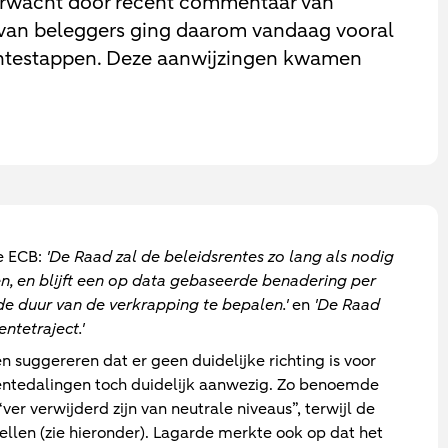
verwacht door recent commentaar van
van beleggers ging daarom vandaag vooral
rentestappen. Deze aanwijzingen kwamen
de ECB:
'De Raad zal de beleidsrentes zo lang als nodig
en, en blijft een op data gebaseerde benadering per
e duur van de verkrapping te bepalen.'
en
'De Raad
ntetraject.'
 suggereren dat er geen duidelijke richting is voor
rentedalingen toch duidelijk aanwezig. Zo benoemde
r verwijderd zijn van neutrale niveaus”, terwijl de
llen (zie hieronder). Lagarde merkte ook op dat het