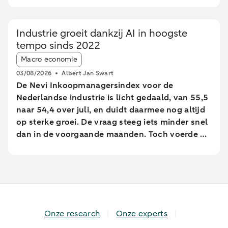
afwijkt van de cao-loongroei. Daarnaast zien we
grote verschillen tussen leeftijdsgroepen. Dit
Industrie groeit dankzij AI in hoogste
blijkt uit een analyse van geanonimiseerde en
tempo sinds 2022
geaggregeerde transactiegegevens.
Article tags:
Macro economie
03/08/2026
Albert Jan Swart
De Nevi Inkoopmanagersindex voor de
Nederlandse industrie is licht gedaald, van 55,5
naar 54,4 over juli, en duidt daarmee nog altijd
op sterke groei. De vraag steeg iets minder snel
dan in de voorgaande maanden. Toch voerde de
industrie de productie op in het hoogste tempo
sinds februari 2022.
Onze research
Onze experts