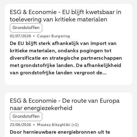
ESG & Economie - EU blijft kwetsbaar in
toelevering van kritieke materialen
Article tags:
Grondstoffen
01/07/2026
Casper Burgering
De EU blijft sterk afhankelijk van import van
kritieke materialen, ondanks pogingen tot
diversificatie en strategische partnerschappen
met grondstofrijke landen. De afhankelijkheid
van grondstofrijke landen vergroot de
kwetsbaarheid van de EU voor verstoringen in
toeleveringsketens. De EU wil tegen 2030 meer
mijnbouw, verwerking en recycling realiseren,
ESG & Economie - De route van Europa
maar lange doorlooptijden en hoge kosten
naar energiezekerheid
maken het behalen van deze doelen onzeker.
Article tags:
Nederland speelt een centrale rol in de EU-
Grondstoffen
handel van kritieke grondstoffen, vooral door
23/06/2026
Moutaz Altaghlibi
(+1)
de doorvoer via havens, zonder grote
Door hernieuwbare energiebronnen uit te