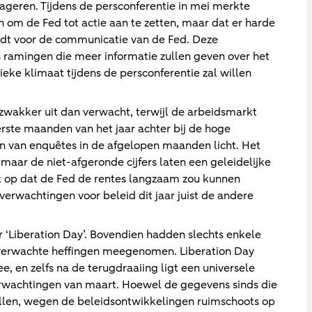
eageren. Tijdens de persconferentie in mei merkte
n om de Fed tot actie aan te zetten, maar dat er harde
eldt voor de communicatie van de Fed. Deze
ramingen die meer informatie zullen geven over het
ieke klimaat tijdens de persconferentie zal willen
e zwakker uit dan verwacht, terwijl de arbeidsmarkt
rste maanden van het jaar achter bij de hoge
n van enquêtes in de afgelopen maanden licht. Het
aar de niet-afgeronde cijfers laten een geleidelijke
ok op dat de Fed de rentes langzaam zou kunnen
verwachtingen voor beleid dit jaar juist de andere
 ‘Liberation Day’. Bovendien hadden slechts enkele
 verwachte heffingen meegenomen. Liberation Day
, en zelfs na de terugdraaiing ligt een universele
rwachtingen van maart. Hoewel de gegevens sinds die
vallen, wegen de beleidsontwikkelingen ruimschoots op