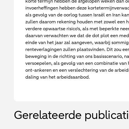
korte termijn hebben de afgelopen weken dan o
invoerheffingen hebben deze kortetermijnverwac
als gevolg van de oorlog tussen Israël en Iran k
zullen daarom rekening houden met zowel een ho
verdere opwaartse risico's, als met beperkte neer
daarvan verwachten we dat de dot plot een medi
einde van het jaar zal aangeven, waarbij sommige
renteverlagingen zullen plaatsvinden. Dit zou ee
beweging in de richting van ons basisscenario, na
versoepelen, als gevolg van een combinatie van ho
ont-ankeren en een verslechtering van de arbeid
daling van het arbeidsaanbod.
Gerelateerde publicat