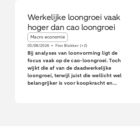
Werkelijke loongroei vaak
hoger dan cao loongroei
Article tags:
Macro economie
05/08/2026
Finn Blokker
(+2)
Bij analyses van loonvorming ligt de
focus vaak op de cao-loongroei. Toch
wijkt die af van de daadwerkelijke
loongroei, terwijl juist die wellicht wel
belangrijker is voor koopkracht en
consumptie. Uit onze analyse blijkt dat
de daadwerkelijke loongroei in de
afgelopen jaren afwijkt van de cao-
loongroei. Daarnaast zien we grote
verschillen tussen leeftijdsgroepen. Dit
blijkt uit een analyse van
geanonimiseerde en geaggregeerde