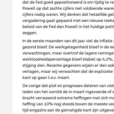
dat de Fed goed gepositioneerd is om tijdig te r
Powell op dat zachte cijfers niet voldoende ware
cijfers nodig waren. Wij denken dat hetzelfde g
vergadering gaat gepaard met een nieuwe reeks 
beleid van de Fed dan Powell in het huidige polit
zeggen.
In de eerste maanden van dit jaar viel de inflati
gezond bleef. De werkgelegenheid bleef in de ee
verwachtingen, maar overtrof de lagere raminge
werkloosheidspercentage bleef stabiel op 4,2%, m
stijging zien. Recente gegevens wijzen er dan o
verlagen, maar wij verwachten dat de expliciete 
kant op gaan t.o.v. maart.
De vorige dot plot en prognoses dateren van vóór
leden van het comité de in maart ingevoerde of
bracht verrassend extreme heffingen met zich mee
heffing van 10% nog steeds boven de meeste ve
tijd enigszins aan de gematigde kant zijn uitge