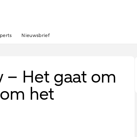
perts
Nieuwsbrief
 – Het gaat om
t om het