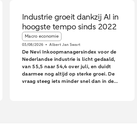
Industrie groeit dankzij AI in
hoogste tempo sinds 2022
Article tags:
Macro economie
03/08/2026
Albert Jan Swart
De Nevi Inkoopmanagersindex voor de
Nederlandse industrie is licht gedaald,
van 55,5 naar 54,4 over juli, en duidt
daarmee nog altijd op sterke groei. De
vraag steeg iets minder snel dan in de
voorgaande maanden. Toch voerde de
industrie de productie op in het hoogste
tempo sinds februari 2022.