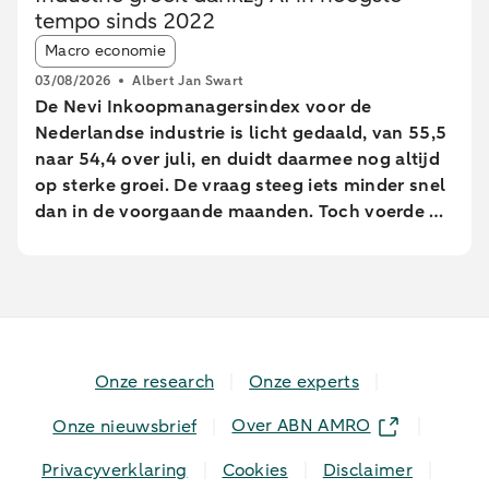
tempo sinds 2022
geaggregeerde transactiegegevens.
Article tags:
Macro economie
03/08/2026
Albert Jan Swart
De Nevi Inkoopmanagersindex voor de
Nederlandse industrie is licht gedaald, van 55,5
naar 54,4 over juli, en duidt daarmee nog altijd
op sterke groei. De vraag steeg iets minder snel
dan in de voorgaande maanden. Toch voerde de
industrie de productie op in het hoogste tempo
sinds februari 2022.
Onze research
Onze experts
Over ABN AMRO
Onze nieuwsbrief
Privacyverklaring
Cookies
Disclaimer