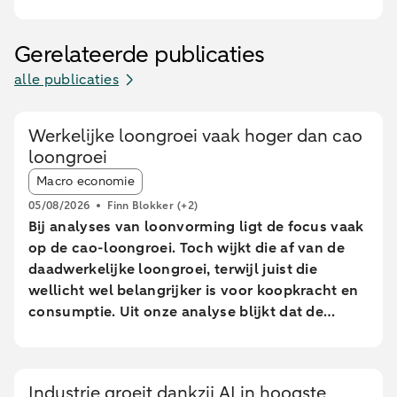
Gerelateerde publicaties
alle publicaties
Werkelijke loongroei vaak hoger dan cao
loongroei
Article tags:
Macro economie
05/08/2026
Finn Blokker
(+2)
Bij analyses van loonvorming ligt de focus vaak
op de cao-loongroei. Toch wijkt die af van de
daadwerkelijke loongroei, terwijl juist die
wellicht wel belangrijker is voor koopkracht en
consumptie. Uit onze analyse blijkt dat de
daadwerkelijke loongroei in de afgelopen jaren
afwijkt van de cao-loongroei. Daarnaast zien we
grote verschillen tussen leeftijdsgroepen. Dit
Industrie groeit dankzij AI in hoogste
blijkt uit een analyse van geanonimiseerde en