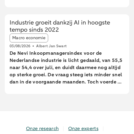
daadwerkelijke loongroei in de afgelopen jaren
afwijkt van de cao-loongroei. Daarnaast zien we
grote verschillen tussen leeftijdsgroepen. Dit
Industrie groeit dankzij AI in hoogste
blijkt uit een analyse van geanonimiseerde en
tempo sinds 2022
geaggregeerde transactiegegevens.
Article tags:
Macro economie
03/08/2026
Albert Jan Swart
De Nevi Inkoopmanagersindex voor de
Nederlandse industrie is licht gedaald, van 55,5
naar 54,4 over juli, en duidt daarmee nog altijd
op sterke groei. De vraag steeg iets minder snel
dan in de voorgaande maanden. Toch voerde de
industrie de productie op in het hoogste tempo
sinds februari 2022.
Onze research
Onze experts