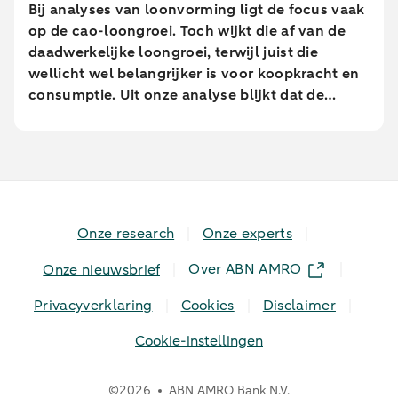
gebieden. Met name uitgaven aan eet- en
Bij analyses van loonvorming ligt de focus vaak
drinkgelegenheden namen daar juist toe, terwijl
op de cao-loongroei. Toch wijkt die af van de
brandstof uitgaven elders sterk afnamen.
daadwerkelijke loongroei, terwijl juist die
wellicht wel belangrijker is voor koopkracht en
consumptie. Uit onze analyse blijkt dat de
daadwerkelijke loongroei in de afgelopen jaren
afwijkt van de cao-loongroei. Daarnaast zien we
grote verschillen tussen leeftijdsgroepen. Dit
blijkt uit een analyse van geanonimiseerde en
geaggregeerde transactiegegevens.
Onze research
Onze experts
Over ABN AMRO
Onze nieuwsbrief
Privacyverklaring
Cookies
Disclaimer
Cookie-instellingen
©
2026
ABN AMRO Bank N.V.