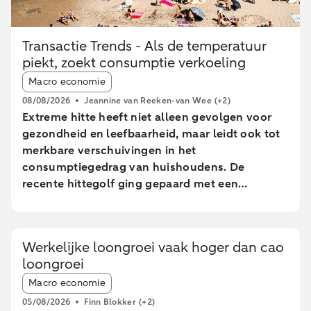
Transactie Trends - Als de temperatuur
piekt, zoekt consumptie verkoeling
Article tags:
Macro economie
08/08/2026
Jeannine van Reeken-van Wee
(+2)
Extreme hitte heeft niet alleen gevolgen voor
gezondheid en leefbaarheid, maar leidt ook tot
merkbare verschuivingen in het
consumptiegedrag van huishoudens. De
recente hittegolf ging gepaard met een
tijdelijke afname in consumptie van
Nederlandse huishoudens. Er waren minder
online bestedingen en geldopnames, terwijl de
Werkelijke loongroei vaak hoger dan cao
pinbestedingen eerst stegen en pas tijdens de
loongroei
extreem warme dagen daalden. In sterk
Article tags:
stedelijke gebieden bleven de pinbetalingen
Macro economie
relatief beter op peil dan in minder stedelijke
05/08/2026
Finn Blokker
(+2)