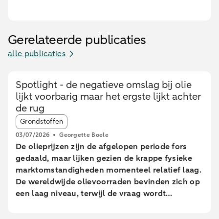
Gerelateerde publicaties
alle publicaties
Spotlight - de negatieve omslag bij olie
lijkt voorbarig maar het ergste lijkt achter
de rug
Article tags:
Grondstoffen
03/07/2026
Georgette Boele
De olieprijzen zijn de afgelopen periode fors
gedaald, maar lijken gezien de krappe fysieke
marktomstandigheden momenteel relatief laag.
De wereldwijde olievoorraden bevinden zich op
een laag niveau, terwijl de vraag wordt
ondersteund door beperkte voorraden van
geraffineerde producten en het seizoensmatig