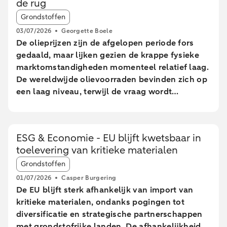
de rug
Article tags:
Grondstoffen
03/07/2026
Georgette Boele
De olieprijzen zijn de afgelopen periode fors
gedaald, maar lijken gezien de krappe fysieke
marktomstandigheden momenteel relatief laag.
De wereldwijde olievoorraden bevinden zich op
een laag niveau, terwijl de vraag wordt
ondersteund door beperkte voorraden van
geraffineerde producten en het seizoensmatig
sterke reisverkeer tijdens de zomermaanden.
ESG & Economie - EU blijft kwetsbaar in
Voor 2027 verwachten we een herstel van het
toelevering van kritieke materialen
olieaanbod, terwijl de vraaggroei beperkt blijft
Article tags:
door de voortgaande elektrificatie van
Grondstoffen
transport. Onze herziene prognoses gaan uit
01/07/2026
Casper Burgering
van een Brent-prijs van USD 80 per vat en een
De EU blijft sterk afhankelijk van import van
WTI-prijs van USD 75 per vat aan het einde van
kritieke materialen, ondanks pogingen tot
dit jaar. Voor eind 2027 verwachten we
diversificatie en strategische partnerschappen
respectievelijk USD 70 en USD 65 per vat.
met grondstofrijke landen. De afhankelijkheid