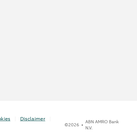
kies
Disclaimer
ABN AMRO Bank
©
2026
N.V.