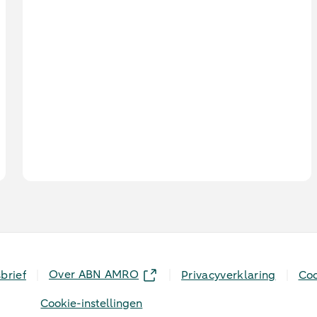
afgelopen jaren afwijkt van de cao-
loongroei. Daarnaast zien we grote
verschillen tussen leeftijdsgroepen. Dit
blijkt uit een analyse van
geanonimiseerde en geaggregeerde
transactiegegevens.
Over ABN AMRO
brief
Privacyverklaring
Coo
Cookie-instellingen