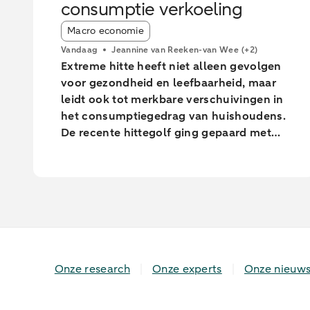
consumptie verkoeling
Article tags:
Macro economie
Vandaag
Jeannine van Reeken-van Wee
(+2)
Extreme hitte heeft niet alleen gevolgen
voor gezondheid en leefbaarheid, maar
leidt ook tot merkbare verschuivingen in
het consumptiegedrag van huishoudens.
De recente hittegolf ging gepaard met
een tijdelijke afname in consumptie van
Nederlandse huishoudens. Er waren
minder online bestedingen en
geldopnames, terwijl de pinbestedingen
eerst stegen en pas tijdens de extreem
warme dagen daalden. In sterk stedelijke
gebieden bleven de pinbetalingen
relatief beter op peil dan in minder
Onze research
Onze experts
Onze nieuws
stedelijke gebieden. Met name uitgaven
aan eet- en drinkgelegenheden namen