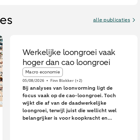
ies
alle publicaties
Werkelijke loongroei vaak
hoger dan cao loongroei
Article tags:
Macro economie
05/08/2026
Finn Blokker
(+2)
Bij analyses van loonvorming ligt de
focus vaak op de cao-loongroei. Toch
wijkt die af van de daadwerkelijke
loongroei, terwijl juist die wellicht wel
belangrijker is voor koopkracht en
consumptie. Uit onze analyse blijkt dat
de daadwerkelijke loongroei in de