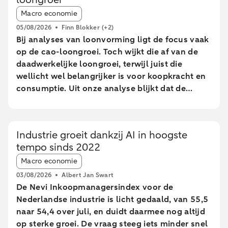
Article tags:
Macro economie
05/08/2026
Finn Blokker
(+2)
Bij analyses van loonvorming ligt de focus vaak
op de cao-loongroei. Toch wijkt die af van de
daadwerkelijke loongroei, terwijl juist die
wellicht wel belangrijker is voor koopkracht en
consumptie. Uit onze analyse blijkt dat de
daadwerkelijke loongroei in de afgelopen jaren
afwijkt van de cao-loongroei. Daarnaast zien we
grote verschillen tussen leeftijdsgroepen. Dit
Industrie groeit dankzij AI in hoogste
blijkt uit een analyse van geanonimiseerde en
tempo sinds 2022
geaggregeerde transactiegegevens.
Article tags:
Macro economie
03/08/2026
Albert Jan Swart
De Nevi Inkoopmanagersindex voor de
Nederlandse industrie is licht gedaald, van 55,5
naar 54,4 over juli, en duidt daarmee nog altijd
op sterke groei. De vraag steeg iets minder snel